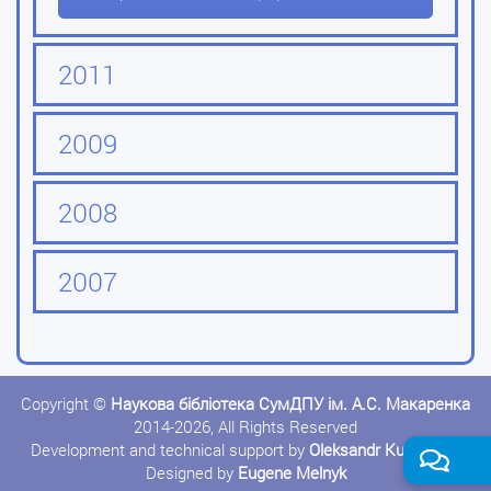
2011
2009
2008
2007
Copyright ©
Наукова бібліотека СумДПУ ім. А.С. Макаренка
2014-2026, All Rights Reserved
Development and technical support by
Oleksandr Kushnerov
Designed by
Eugene Melnyk