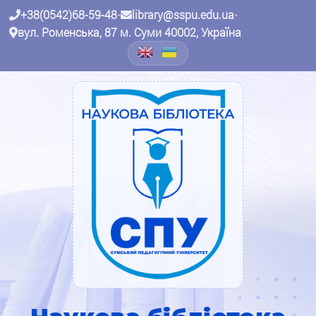
+38(0542)68-59-48
•
library@sspu.edu.ua
•
вул. Роменська, 87 м. Суми 40002, Україна