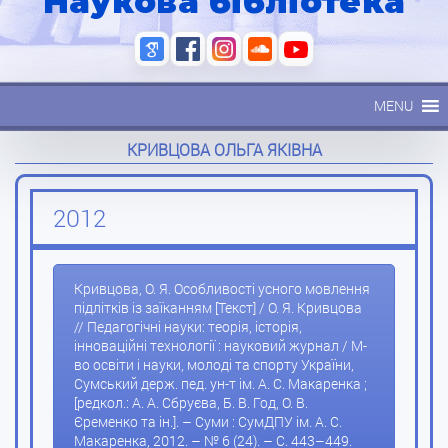
Наукова бібліотека
MENU
КРИВЦОВА ОЛЬГА ЯКІВНА
2012
Кривцова, О. Я. Особливості усного мовлення
підлітків із заїканням [Текст] / О. Я. Кривцова
// Педагогічні науки: теорія, історія,
інноваційні технології : науковий журнал / М-
во освіти і науки, молоді та спорту України,
Сумський держ. пед. ун-т ім. А. С. Макаренка ;
[редкол.: А. А. Сбруєва, Б. В. Год, О. В.
Єременко та ін.]. – Суми : СумДПУ ім. А. С.
Макаренка, 2012. – № 6 (24). – С. 443–449.