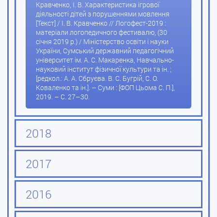
Кравченко, І. В. Характеристика ігрової
діяльності дітей з порушеннями мовлення
[Текст] / І. В. Кравченко // Логофест-2019 :
матеріали логопедичного фестивалю, (30
січня 2019 р.) / Міністерство освіти і науки
України, Сумський державний педагогічний
університет ім. А. С. Макаренка, Навчально-
науковий інститут фізичної культури та ін. ;
[редкол.: А. А. Сбруєва. В. С. Бугрій, С. О.
Коваленко та ін.]. – Суми : [ФОП Цьома С. П.],
2019. – С. 27–30.
2018
2017
2016