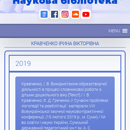
Наукова бібліотека
MENU
КРАВЧЕНКО ІРИНА ВІКТОРІВНА
2019
Кравченко, І. В. Використання образотворчої
діяльності в процесі словникової роботи з
дітьми дошкільного віку [Текст] / І. В.
Кравченко, Є. Д. Греченко // Сучасні проблеми
логопедії та реабілітації : матеріали VIIІ
Всеукраїнської заочної науково-практичної
конференції, (15 лютого 2019 р., м. Суми) / М-
во освіти і науки України, Сумський
державний педагогічний ун-т ім. А. С.