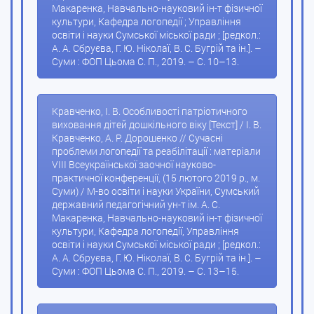
Макаренка, Навчально-науковий ін-т фізичної
культури, Кафедра логопедії ; Управління
освіти і науки Сумської міської ради ; [редкол.:
А. А. Сбруєва, Г. Ю. Ніколаї, В. С. Бугрій та ін.]. –
Суми : ФОП Цьома С. П., 2019. – С. 10–13.
Кравченко, І. В. Особливості патріотичного
виховання дітей дошкільного віку [Текст] / І. В.
Кравченко, А. Р. Дорошенко // Сучасні
проблеми логопедії та реабілітації : матеріали
VIIІ Всеукраїнської заочної науково-
практичної конференції, (15 лютого 2019 р., м.
Суми) / М-во освіти і науки України, Сумський
державний педагогічний ун-т ім. А. С.
Макаренка, Навчально-науковий ін-т фізичної
культури, Кафедра логопедії, Управління
освіти і науки Сумської міської ради ; [редкол.:
А. А. Сбруєва, Г. Ю. Ніколаї, В. С. Бугрій та ін.]. –
Суми : ФОП Цьома С. П., 2019. – С. 13–15.