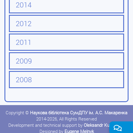
2014
2012
2011
2009
2008
Copyright ©
Наукова бібліотека СумДПУ ім. А.С. Макаренка
2014-2026, All Rights Reserved
Development and technical support by
Oleksandr Kushnerov
Designed by
Eugene Melnyk