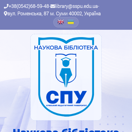
+38(0542)68-59-48
•
library@sspu.edu.ua
•
вул. Роменська, 87 м. Суми 40002, Україна