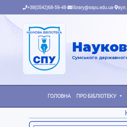
+38(0542)68-59-48
•
library@sspu.edu.ua
•
вул.
Науков
Сумського державного 
ГОЛОВНА
ПРО БІБЛІОТЕКУ