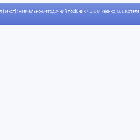
я [Текст] : навчально-методичний посібник / О. І. Міхеєнко, В. І. Коте