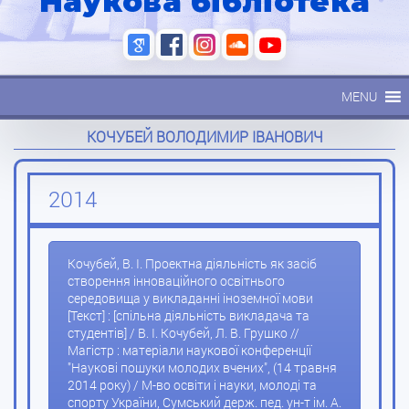
Наукова бібліотека
MENU
КОЧУБЕЙ ВОЛОДИМИР ІВАНОВИЧ
2014
Кочубей, В. І. Проектна діяльність як засіб
створення інноваційного освітнього
середовища у викладанні іноземної мови
[Текст] : [спільна діяльність викладача та
студентів] / В. І. Кочубей, Л. В. Грушко //
Магістр : матеріали наукової конференції
"Наукові пошуки молодих вчених", (14 травня
2014 року) / М-во освіти і науки, молоді та
спорту України, Сумський держ. пед. ун-т ім. А.