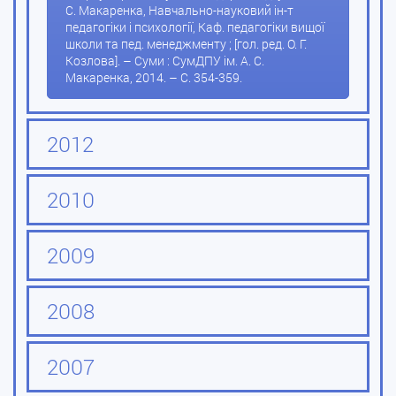
С. Макаренка, Навчально-науковий ін-т
педагогіки і психології, Каф. педагогіки вищої
школи та пед. менеджменту ; [гол. ред. О. Г.
Козлова]. – Суми : СумДПУ ім. А. С.
Макаренка, 2014. – С. 354-359.
2012
2010
2009
2008
2007