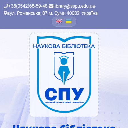
+38(0542)68-59-48
•
library@sspu.edu.ua
•
вул. Роменська, 87 м. Суми 40002, Україна