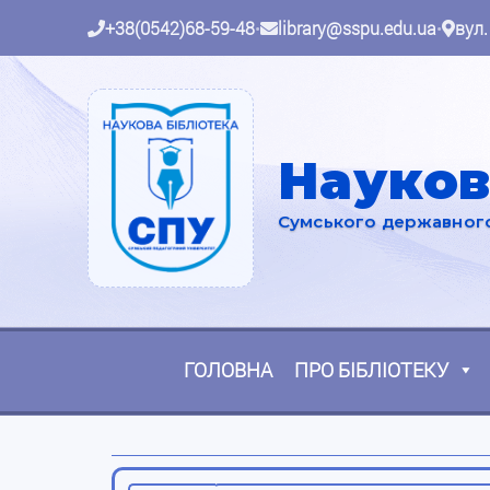
+38(0542)68-59-48
•
library@sspu.edu.ua
•
вул.
Науков
Сумського державного 
ГОЛОВНА
ПРО БІБЛІОТЕКУ