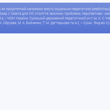
 як пріорітетний напрямок змісту соціально-педагогічної реабілітації
Кобзар // Освіта для XXI століття: виклики, проблеми, перспективи : 
 р. / МОН України, Сумський державний педагогічний ун-т ім. А. С. 
. А. Сбруєва, М. А. Бойченко, Т. М. Дегтярьова та ін.]. – Суми : Вид-во С