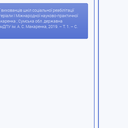
 вихованців шкіл соціальної реабілітації
матеріали I Міжнародної науково-практичної
Макаренка ; Сумська обл. державна
умДПУ ім. А. С. Макаренка, 2019. – Т. 1. – С.