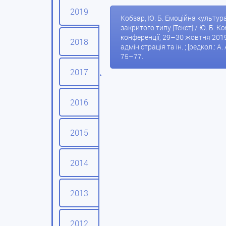
2019
Кобзар, Ю. Б. Емоційна культура
закритого типу [Текст] / Ю. Б. 
конференції, 29–30 жовтня 2019
2018
адміністрація та ін. ; [редкол.: А
75–77.
2017
2016
2015
2014
2013
2012