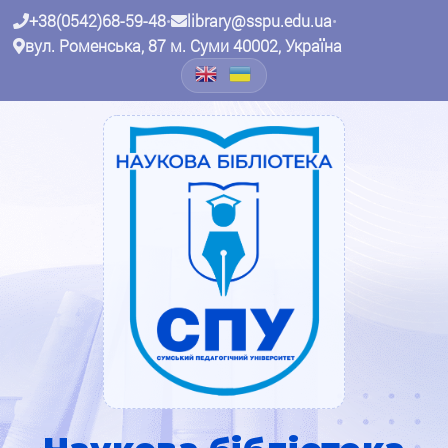
+38(0542)68-59-48
•
library@sspu.edu.ua
•
вул. Роменська, 87 м. Суми 40002, Україна