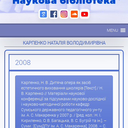
Наукова бібліотека
MENU
КАРПЕНКО НАТАЛІЯ ВОЛОДИМИРІВНА
2008
Карпенко, Н. В. Дитяча опера як засіб
естетичного виховання школярів [Текст] / Н.
В. Карпенко // Матеріали наукової
конференції за підсумками науково-дослідної
і науково-методичної роботи кафедр
Сумського державного педагогічного ун-ту
ім. А. С. Макаренка у 2007 р. / [ред. кол.: Н. І.
Кириленко, О. В. Багацька, В. С. Бугрій та ін.]. –
Суми : [СумДПУ ім. А. С. Макаренка], 2008. – С.