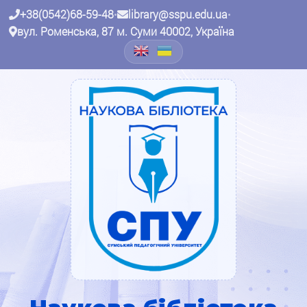
+38(0542)68-59-48
•
library@sspu.edu.ua
•
вул. Роменська, 87 м. Суми 40002, Україна