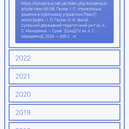
https://konsensus.net.ua/index.php/konsensus/
article/view/65/58. Гасюк, І. Л. Управлінські
рішення в публічному управлінні [Текст] :
монографія / І. Л. Гасюк, О. М. Іваній ;
Сумський державний педагогічний ун-т ім. А.
С. Макаренка. – Суми : [СумДПУ ім. А. С.
Макаренка], 2024. – 305 с. : іл.
2022
2021
2020
2019