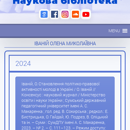
Наукова бібліотека
MENU
ІВАНІЙ ОЛЕНА МИКОЛАЇВНА
2024
Іваній, О. Становлення політико-правової
активності молоді в Україні / О. Іваній //
Консенсус : науковий журнал / Міністерство
освіти і науки України ; Сумський державний
педагогічний університет імені А. С.
Макаренка ; гол. ред. В. Сокирська ; редкол.: Е.
Бистрицька, О. Гайдай, Ю. Подрєз, В. Оліцький
та ін. – Суми : СумДПУ імені А. С. Макаренка,
2023. – № 2. – С. 111–123. – Режим доступу: