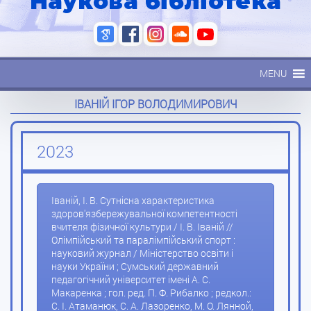
Наукова бібліотека
MENU
ІВАНІЙ ІГОР ВОЛОДИМИРОВИЧ
2023
Іваній, І. В. Сутнісна характеристика
здоров'язбережувальної компетентності
вчителя фізичної культури / І. В. Іваній //
Олімпійський та паралімпійський спорт :
науковий журнал / Міністерство освіти і
науки України ; Сумський державний
педагогічний університет імені А. С.
Макаренка ; гол. ред. П. Ф. Рибалко ; редкол.:
С. І. Атаманюк, С. А. Лазоренко, М. О. Лянной,