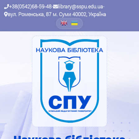
+38(0542)68-59-48
•
library@sspu.edu.ua
•
вул. Роменська, 87 м. Суми 40002, Україна