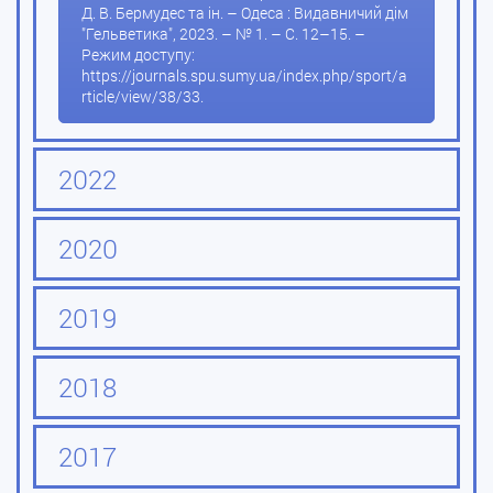
Д. В. Бермудес та ін. – Одеса : Видавничий дім
"Гельветика", 2023. – № 1. – С. 12–15. –
Режим доступу:
https://journals.spu.sumy.ua/index.php/sport/a
rticle/view/38/33.
2022
2020
2019
2018
2017