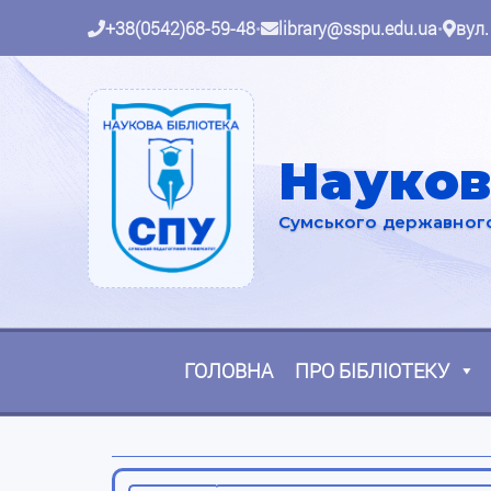
+38(0542)68-59-48
•
library@sspu.edu.ua
•
вул.
Науков
Сумського державного 
ГОЛОВНА
ПРО БІБЛІОТЕКУ