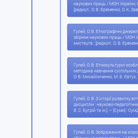
наукових праць / МОН України, 
[редкол.: О. В. Єременко, О. К. За
Гулей, О. В. Етнографічні джерел
збірник наукових праць / МОН У
мистецтв ; [редкол.: О. В. Єременк
Гулей, О. В. Етнокультурні особ
методика навчання суспільних ди
О. В. Михайличенко, М. Б. Євтух, В
Гулей, О. В. З історії розвитку 
дисциплін : науково-педагогічни
В. С. Бугрій та ін.]. – [Суми] : С
Гулей, О. В. Зображення на класн
збірник наукових праць / МОН У