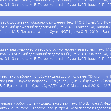
о, О. К. Зав'ялова, М. Б. Петренко та ін.]. – Суми : [ФОП Цьома С. П.], 20
 засіб формування образного мислення [Текст] / О. В. Гулей, А. В. Ко
Сумський державний педагогічний ун-т ім. А. С. Макаренка, Навчально
в'ялова, М. Б. Петренко та ін.]. – Суми : [ФОП Цьома С. П.], 2019. – Вип. 
 організації художнього твору: історико-теоретичний аспект [Текст] / О.
країни, Сумський державний педагогічний ун-т ім. А. С. Макаренка, Н
о, О. К. Зав'ялова, М. Б. Петренко та ін.]. – Суми : [ФОП Цьома С. П.], 2
 весільного вбрання Слобожанщини другої половини XIX століття [Текст]
сциплін : науково-педагогічний журнал / Сумський державний педагог
. С. Бугрій та ін.]. – [Суми] : СумДПУ [ім. А. С. Макаренка], 2019. – № 7
рт-терапії у роботі з дітьми дошкільного віку [Текст] / О. В. Гулей, А
актичної конференції ресурсного центру «Школа педагогіки здоров’я». 