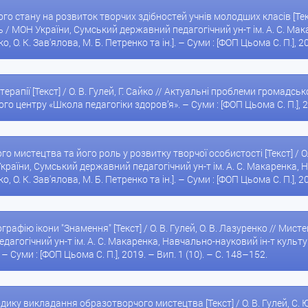
го стану на розвиток творчих здібностей учнів молодших класів [Текст]
ь / МОН України, Сумський державний педагогічний ун-т ім. А. С. Мак
о, О. К. Зав'ялова, М. Б. Петренко та ін.]. – Суми : [ФОП Цьома С. П.], 20
-терапії [Текст] / О. В. Гулей, Г. Сайко // Актуальні проблеми громадс
о центру «Школа педагогіки здоров’я». – Суми : [ФОП Цьома С. П.], 201
го мистецтва та його роль у розвитку творчої особистості [Текст] / О.
країни, Сумський державний педагогічний ун-т ім. А. С. Макаренка, Н
о, О. К. Зав'ялова, М. Б. Петренко та ін.]. – Суми : [ФОП Цьома С. П.], 20
ографію ікони "Знамення" [Текст] / О. В. Гулей, О. В. Лазуренко // Ми
гогічний ун-т ім. А. С. Макаренка, Навчально-науковий ін-т культури і
. – Суми : [ФОП Цьома С. П.], 2019. – Вип. 1 (10). – С. 148–152.
одику викладання образотворчого мистецтва [Текст] / О. В. Гулей, С. 