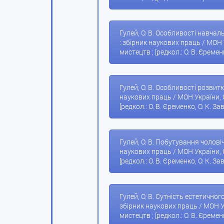
Гулей, О. В. Особливості навчал
: збірник наукових праць / МОН 
мистецтв ; [редкол.: О. В. Єременк
Гулей, О. В. Особливості розвитку
наукових праць / МОН України, 
[редкол.: О. В. Єременко, О. К. За
Гулей, О. В. Побутування чоловіч
наукових праць / МОН України, 
[редкол.: О. В. Єременко, О. К. За
Гулей, О. В. Сутність естетично
збірник наукових праць / МОН У
мистецтв ; [редкол.: О. В. Єременк