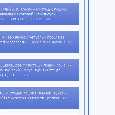
. Гулей, А. Ю. Масло // Мистецькі пошуки :
авчально-науковий ін-т культури і
019. – Вип. 1 (10). – С. 156–159.
ей, А. Гавриленко // Актуальні проблеми
іки здоров’я». – Суми : [ФОП Цьома С. П.],
 С. Бріжашова // Мистецькі пошуки : збірник
-науковий ін-т культури і мистецтв ;
1 (10). – С. 17–20.
едя // Мистецькі пошуки : збірник наукових
н-т культури і мистецтв ; [редкол.: О. В.
–55.