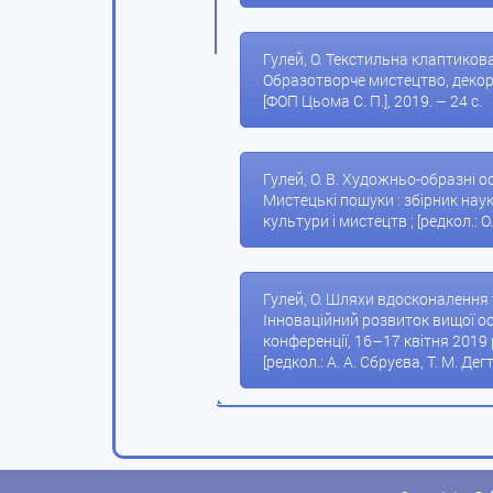
Гулей, О. Текстильна клаптикова
Образотворче мистецтво, декора
[ФОП Цьома С. П.], 2019. – 24 с.
Гулей, О. В. Художньо-образні ос
Мистецькі пошуки : збірник нау
культури і мистецтв ; [редкол.: О.
Гулей, О. Шляхи вдосконалення т
Інноваційний розвиток вищої ос
конференції, 16–17 квітня 2019 
[редкол.: А. А. Сбруєва, Т. М. Де