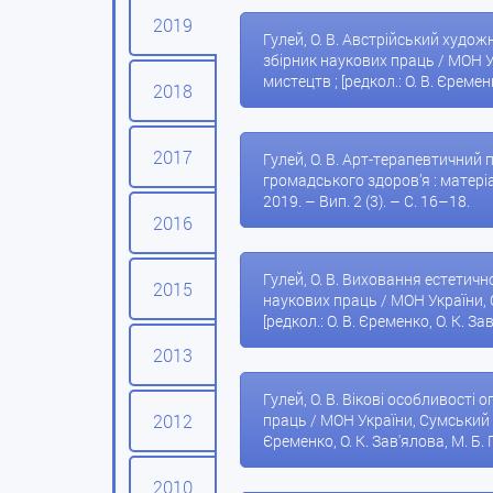
2019
Гулей, О. В. Австрійський художн
збірник наукових праць / МОН У
мистецтв ; [редкол.: О. В. Єременк
2018
2017
Гулей, О. В. Арт-терапевтичний п
громадського здоров’я : матеріа
2019. – Вип. 2 (3). – С. 16–18.
2016
Гулей, О. В. Виховання естетично
2015
наукових праць / МОН України, 
[редкол.: О. В. Єременко, О. К. За
2013
Гулей, О. В. Вікові особливості 
2012
праць / МОН України, Сумський д
Єременко, О. К. Зав'ялова, М. Б. П
2010