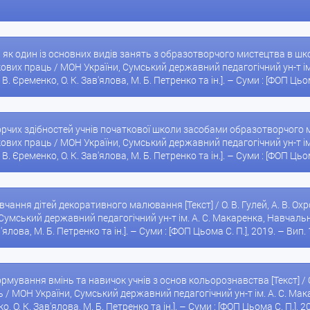
як один із основних видів занять з образотворчого мистецтва в школі [
кових праць / МОН України, Сумський державний педагогічний ун-т ім
 В. Єременко, О. К. Зав'ялова, М. Б. Петренко та ін.]. – Суми : [ФОП Цьом
орчих здібностей учнів початкової школи засобами образотворчого мис
кових праць / МОН України, Сумський державний педагогічний ун-т ім
 В. Єременко, О. К. Зав'ялова, М. Б. Петренко та ін.]. – Суми : [ФОП Цьом
авчання дітей декоративного малювання [Текст] / О. В. Гулей, А. В. Ох
Сумський державний педагогічний ун-т ім. А. С. Макаренка, Навчально
в'ялова, М. Б. Петренко та ін.]. – Суми : [ФОП Цьома С. П.], 2019. – Вип. 
ормування вмінь та навичок учнів з основ кольорознавства [Текст] / О.
ь / МОН України, Сумський державний педагогічний ун-т ім. А. С. Мак
о, О. К. Зав'ялова, М. Б. Петренко та ін.]. – Суми : [ФОП Цьома С. П.], 20