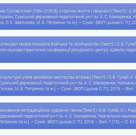
ик Густав Клімт (186–21918): сторінки життя і творчості [Текст] / О. В
країни, Сумський державний педагогічний ун-т ім. А. С. Макаренка, Н
о, О. К. Зав'ялова, М. Б. Петренко та ін.]. – Суми : [ФОП Цьома С. П.], 2
отенціал творів Михайла Бойчука та «бойчукістів» [Текст] / О. В. Гул
ли науково-практичної конференції ресурсного центру «Школа педагог
ї культури учнів засобами мистецтва вітражу [Текст] / О. В. Гулей, К.
Сумський державний педагогічний ун-т ім. А. С. Макаренка, Навчально
в'ялова, М. Б. Петренко та ін.]. – Суми : [ФОП Цьома С. П.], 2019. – Вип. 
опанування нетрадиційних художніх технік [Текст] / О. В. Гулей, О. І. Р
ержавний педагогічний ун-т ім. А. С. Макаренка, Навчально-науковий і
етренко та ін.]. – Суми : [ФОП Цьома С. П.], 2019. – Вип. 1 (10). – С. 52