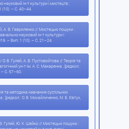
-науковий ін-т культури і мистецтв ;
1 (10). – С. 40–44.
, А. В. Гавриленко // Мистецькі пошуки :
авчально-науковий ін-т культури і
19. – Вип. 1 (10). – С. 21–24.
. В. Гулей, А. В. Пустовойтова // Теорія та
ічний ун-т ім. А. С. Макаренка ; [редкол.:
. – С. 57–60.
еорія та методика навчання суспільних
 [редкол.: О. В. Михайличенко, М. Б. Євтух,
В. Гулей, Ю. К. Шейко // Мистецькі пошуки :
авчально-науковий ін-т культури і