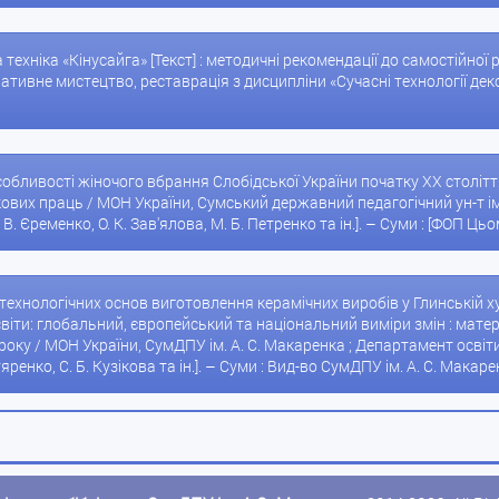
 техніка «Кінусайга» [Текст] : методичні рекомендації до самостійної
тивне мистецтво, реставрація з дисципліни «Сучасні технології деко
обливості жіночого вбрання Слобідської України початку ХХ століття [Т
кових праць / МОН України, Сумський державний педагогічний ун-т ім
 В. Єременко, О. К. Зав'ялова, М. Б. Петренко та ін.]. – Суми : [ФОП Цьом
ехнологічних основ виготовлення керамічних виробів у Глинській худо
віти: глобальний, європейський та національний виміри змін : мате
року / МОН України, СумДПУ ім. А. С. Макаренка ; Департамент освіти
гтяренко, С. Б. Кузікова та ін.]. – Суми : Вид-во СумДПУ ім. А. С. Макаре