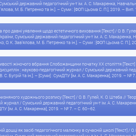
Сумський державний педагогічний ун-т ім. А. С. Макаренка, Навчально
в'ялова, М. Б. Петренко та ін.]. – Суми : [ФОП Цьома С. П.], 2019. – Вип. 
а про давні уявлення щодо естетичного виховання [Текст] / О. В. Гулей
країни, Сумський державний педагогічний ун-т ім. А. С. Макаренка, Н
о, О. К. Зав'ялова, М. Б. Петренко та ін.]. – Суми : [ФОП Цьома С. П.], 20
ливості жіночого вбрання Слобожанщини початку XX століття [Текст] / О
сциплін : науково-педагогічний журнал / Сумський державний педагог
. С. Бугрій та ін.]. – [Суми] : СумДПУ [ім. А. С. Макаренка], 2019. – № 7
вітчизняного художнього розпису [Текст] / О. В. Гулей, К. О. Штеба // Т
й журнал / Сумський державний педагогічний ун-т ім. А. С. Макаренка ;
умДПУ [ім. А. С. Макаренка], 2019. – № 7. – С. 60–62.
ій дошці як засіб педагогічного малюнку в сучасній школі [Текст] / О. 
країни, Сумський державний педагогічний ун-т ім. А. С. Макаренка, Н