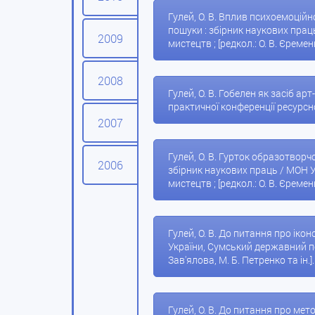
Гулей, О. В. Вплив психоемоційно
пошуки : збірник наукових прац
2009
мистецтв ; [редкол.: О. В. Єременк
2008
Гулей, О. В. Гобелен як засіб арт
практичної конференції ресурсног
2007
Гулей, О. В. Гурток образотворчо
2006
збірник наукових праць / МОН У
мистецтв ; [редкол.: О. В. Єременк
Гулей, О. В. До питання про ікон
України, Сумський державний педа
Зав'ялова, М. Б. Петренко та ін.]
Гулей, О. В. До питання про мет