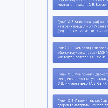
мистецтв ; [редкол.: О. В. Єременк
Гулей, О. В. Книжкова графіка як
наукових праць / МОН України, 
[редкол.: О. В. Єременко, О. К. За
Гулей, О. В. Композиція як засіб
збірник наукових праць / МОН У
мистецтв ; [редкол.: О. В. Єременк
Гулей, О. В. Компоненти дівочого
методика навчання суспільних ди
О. В. Михайличенко, М. Б. Євтух, В
Гулей, О. В. Ліплення як засіб а
здоров’я : матеріали науково-пр