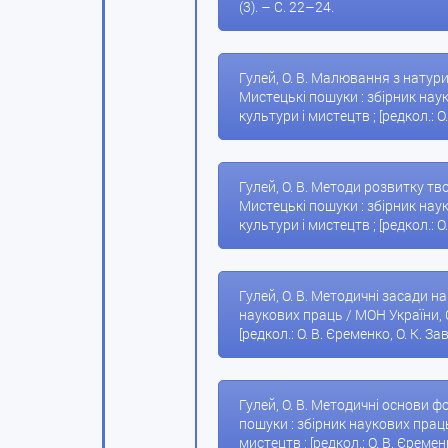
(3). – С. 22–24.
Гулей, О. В. Малювання з натури 
Мистецькі пошуки : збірник нау
культури і мистецтв ; [редкол.: О.
Гулей, О. В. Методи розвитку тв
Мистецькі пошуки : збірник нау
культури і мистецтв ; [редкол.: О.
Гулей, О. В. Методичні засади н
наукових праць / МОН України, 
[редкол.: О. В. Єременко, О. К. За
Гулей, О. В. Методичні основи ф
пошуки : збірник наукових прац
мистецтв ; [редкол.: О. В. Єременк