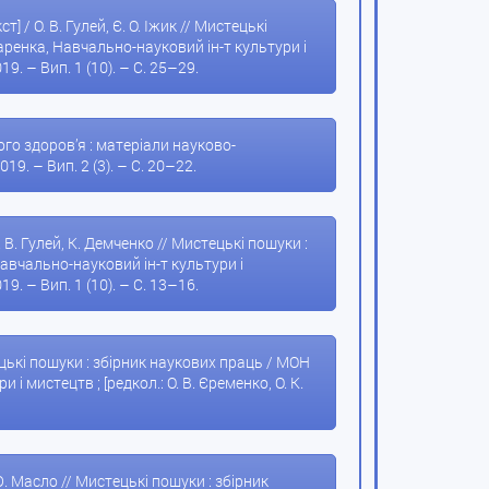
 / О. В. Гулей, Є. О. Іжик // Мистецькі
аренка, Навчально-науковий ін-т культури і
19. – Вип. 1 (10). – С. 25–29.
ького здоров’я : матеріали науково-
9. – Вип. 2 (3). – С. 20–22.
 В. Гулей, К. Демченко // Мистецькі пошуки :
авчально-науковий ін-т культури і
19. – Вип. 1 (10). – С. 13–16.
стецькі пошуки : збірник наукових праць / МОН
 мистецтв ; [редкол.: О. В. Єременко, О. К.
Ю. Масло // Мистецькі пошуки : збірник