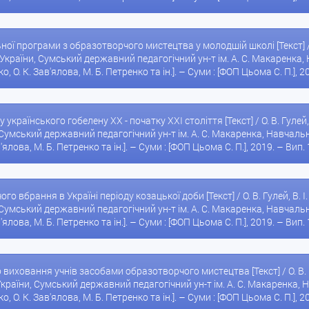
ьної програми з образотворчого мистецтва у молодшій школі [Текст] / 
України, Сумський державний педагогічний ун-т ім. А. С. Макаренка,
о, О. К. Зав'ялова, М. Б. Петренко та ін.]. – Суми : [ФОП Цьома С. П.], 20
 українського гобелену XX - початку XXI століття [Текст] / О. В. Гулей,
Сумський державний педагогічний ун-т ім. А. С. Макаренка, Навчально
в'ялова, М. Б. Петренко та ін.]. – Суми : [ФОП Цьома С. П.], 2019. – Вип. 
ого вбрання в Україні періоду козацької доби [Текст] / О. В. Гулей, В. 
Сумський державний педагогічний ун-т ім. А. С. Макаренка, Навчально
в'ялова, М. Б. Петренко та ін.]. – Суми : [ФОП Цьома С. П.], 2019. – Вип. 
го виховання учнів засобами образотворчого мистецтва [Текст] / О. В.
країни, Сумський державний педагогічний ун-т ім. А. С. Макаренка, Н
о, О. К. Зав'ялова, М. Б. Петренко та ін.]. – Суми : [ФОП Цьома С. П.], 20