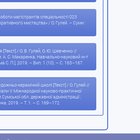
 роботи магістрантів спеціальності 023
ративного мистецтва» / О. Гулей. – Суми :
екст] / О. В. Гулей, О. Ю. Шевченко //
. А. С. Макаренка, Навчально-науковий ін-т
а С. П.], 2019. – Вип. 1 (10). – С. 163–167.
жньо-керамічній школі [Текст] / О. Гулей //
ріали V Міжнародної науково-практичної
 Сумської обл. державної адміністрації ;
нка, 2019. – Т. 1. – С. 169–172.