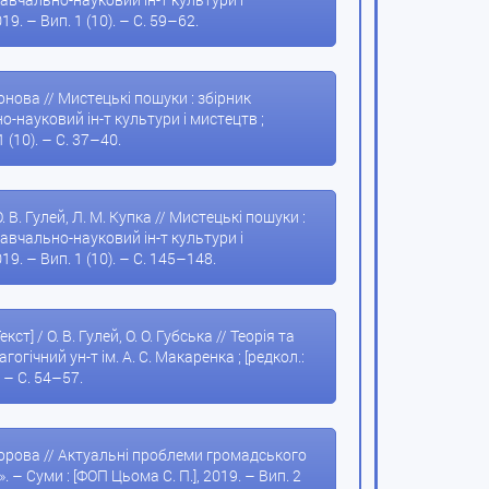
19. – Вип. 1 (10). – С. 59–62.
нонова // Мистецькі пошуки : збірник
-науковий ін-т культури і мистецтв ;
1 (10). – С. 37–40.
 В. Гулей, Л. М. Купка // Мистецькі пошуки :
авчально-науковий ін-т культури і
019. – Вип. 1 (10). – С. 145–148.
 / О. В. Гулей, О. О. Губська // Теорія та
ічний ун-т ім. А. С. Макаренка ; [редкол.:
. – С. 54–57.
. Федорова // Актуальні проблеми громадського
– Суми : [ФОП Цьома С. П.], 2019. – Вип. 2