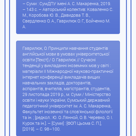
– Суми : СумДПУ імені А. С. Макаренка, 2019.
– 143 с. – Авторський колектив: Коваленко С.
М., Коробова Ю. В., Давидова Т. В.,
Свердленко О. А., Гаврилюк О. Г., Бойченко М.
А.
Гаврилюк, О. Принципи навчання студентів
англійської мови в умовах університетської
освіти [Текст] / О. Гаврилюк // Сучасні
тенденції у викладанні іноземних мов у світі :
матеріали II Міжнародної науково-практичної
інтернет конференції викладачів вищих
навчальних закладів, докторантів,
аспірантів, вчителів, магістрантів, студентів,
29 листопада 2019 р., м. Суми / Міністерство
освіти і науки України, Сумський державний
педагогічний університет ім. А. С. Макаренка,
Факультет іноземної та слов'янської філології
та ін. ; [редкол.: Ю. О. Лянной, О. В. Черевко, О. І.
Курок та ін.]. – [Суми] : [ФОП Цьома С. П.],
[2019]. – С. 98–100.