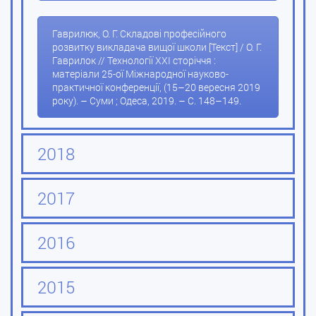
Гаврилюк, О. Г. Складові професійного
розвитку викладача вищої школи [Текст] / О. Г.
Гаврилок // Технології XXI сторіччя :
матеріали 25-ої Міжнародної науково-
практичної конференції, (15–20 вересня 2019
року). – Суми ; Одеса, 2019. – С. 148–149.
2018
2017
2016
2015