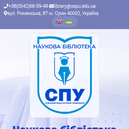
+38(0542)68-59-48
•
library@sspu.edu.ua
•
вул. Роменська, 87 м. Суми 40002, Україна