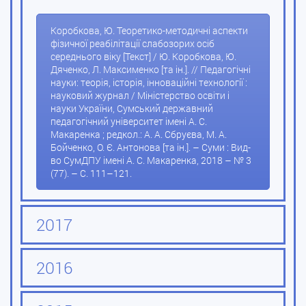
Коробкова, Ю. Теоретико-методичні аспекти
фізичної реабілітації слабозорих осіб
середнього віку [Текст] / Ю. Коробкова, Ю.
Дяченко, Л. Максименко [та ін.]. // Педагогічні
науки: теорія, історія, інноваційні технології :
науковий журнал / Міністерство освіти і
науки України, Сумський державний
педагогічний університет імені А. С.
Макаренка ; редкол.: А. А. Сбруєва, М. А.
Бойченко, О. Є. Антонова [та ін.]. – Суми : Вид-
во СумДПУ імені А. С. Макаренка, 2018 – № 3
(77). – С. 111–121.
2017
2016