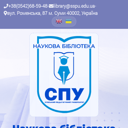
+38(0542)68-59-48
•
library@sspu.edu.ua
•
вул. Роменська, 87 м. Суми 40002, Україна