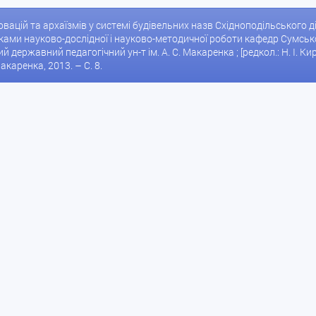
овацій та архаїзмів у системі будівельних назв Східноподільського діа
умками науково-дослідної і науково-методичної роботи кафедр Сумсь
 державний педагогічний ун-т ім. А. С. Макаренка ; [редкол.: Н. І. Кирил
акаренка, 2013. – С. 8.