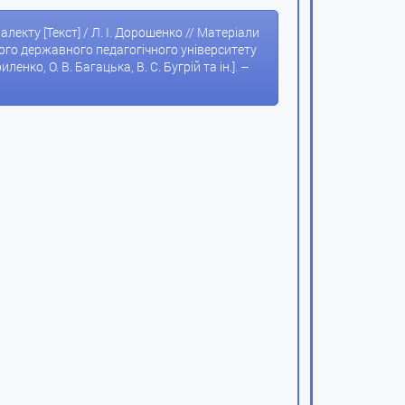
лекту [Текст] / Л. І. Дорошенко // Матеріали
кого державного педагогічного університету
енко, О. В. Багацька, В. С. Бугрій та ін.]. –