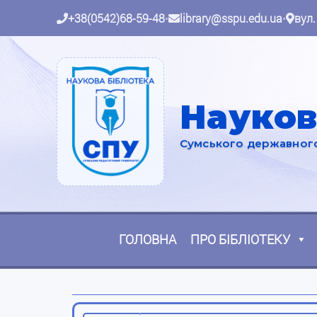
+38(0542)68-59-48
•
library@sspu.edu.ua
•
вул.
Науков
Сумського державного 
ГОЛОВНА
ПРО БІБЛІОТЕКУ