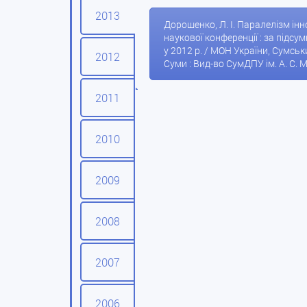
2013
Дорошенко, Л. І. Паралелізм інн
наукової конференції : за підс
у 2012 р. / МОН України, Сумський
2012
Суми : Вид-во СумДПУ ім. А. С. М
2011
2010
2009
2008
2007
2006