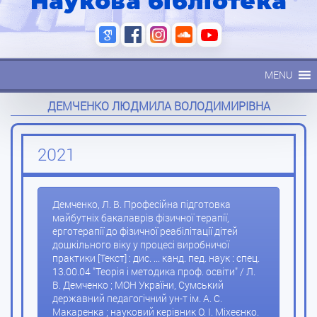
Наукова бібліотека
MENU
ДЕМЧЕНКО ЛЮДМИЛА ВОЛОДИМИРІВНА
2021
Демченко, Л. В. Професійна підготовка
майбутніх бакалаврів фізичної терапії,
ерготерапії до фізичної реабілітації дітей
дошкільного віку у процесі виробничої
практики [Текст] : дис. ... канд. пед. наук : спец.
13.00.04 "Теорія і методика проф. освіти" / Л.
В. Демченко ; МОН України, Сумський
державний педагогічний ун-т ім. А. С.
Макаренка ; науковий керівник О. І. Міхеєнко.