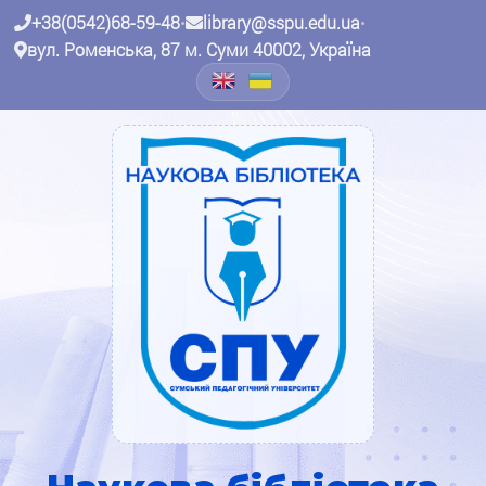
+38(0542)68-59-48
•
library@sspu.edu.ua
•
вул. Роменська, 87 м. Суми 40002, Україна