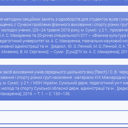
ня методики секційних занять з одноборств для студенток вузів гуман
 Іващенко // Сучасні проблеми фізичного виховання і спорту різних гр
молодих учених, (23–24 травня 2019 року, м. Суми) : у 2 т. : присв
 А. С. Макаренка та 20-річчю спеціальності 017 – «Фізична культура і
дагогічний університет ім. А. С. Макаренка, Навчально-науковий інс
ної адміністрації та ін. ; [редкол.: Ю. О. Лянной, М. О. Лянной, О. А. То
 І. Міхеєнко, В. М. Сергієнко]. – Суми : [СумДПУ ім. А. С. Макаренка], 2019
 засіб виховання учнів середнього шкільного віку [Текст] / С. В. Черед
овання і спорту різних груп населення : матеріали XIX Міжнародної
 м. Суми) : у 2 т. / МОН України, Сумський держ. педагогічний ун-т і
 молоді та спорту Сумської обласної держ. адміністрації та ін. ; [редко
. Макаренка], 2019. – Т. 1. – С. 130–135.