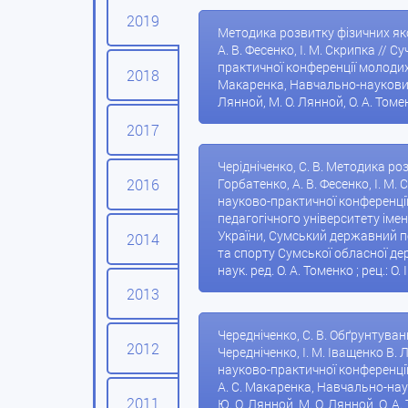
2019
Методика розвитку фізичних якос
А. В. Фесенко, І. М. Скрипка //
практичної конференції молодих у
2018
Макаренка, Навчально-науковий ін
Лянной, М. О. Лянной, О. А. Томен
2017
Черідніченко, С. В. Методика ро
2016
Горбатенко, А. В. Фесенко, І. М
науково-практичної конференції 
педагогічного університету імені
України, Сумський державний пе
2014
та спорту Сумської обласної держав
наук. ред. О. А. Томенко ; рец.: О.
2013
Чередніченко, С. В. Обґрунтуван
2012
Чередніченко, І. М. Іващенко В.
науково-практичної конференції 
А. С. Макаренка, Навчально-науко
2011
Ю. О. Лянной, М. О. Лянной, О. А.