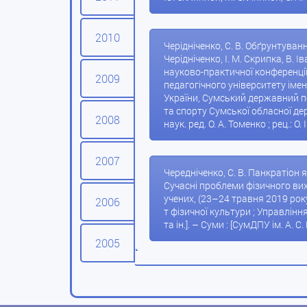
2010
Черідніченко, С. В. Обґрунтуван
Черідніченко, І. М. Скрипка, В.
науково-практичної конференції 
2009
педагогічного університету імені
України, Сумський державний пе
та спорту Сумської обласної держав
2008
наук. ред. О. А. Томенко ; рец.: О.
2007
Чередніченко, С. В. Панкратіон як
Сучасні проблеми фізичного вих
учених, (23–24 травня 2019 року,
2006
т фізичної культури ; Управління
та ін.]. – Суми : [СумДПУ ім. А. С
2005