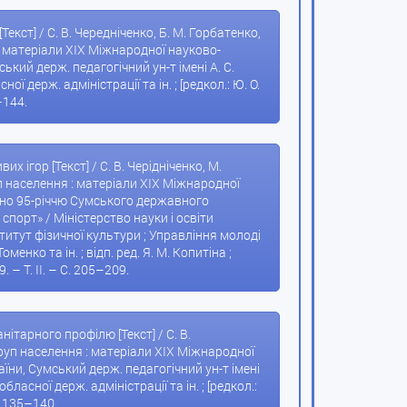
ст] / С. В. Чередніченко, Б. М. Горбатенко,
 : матеріали XIX Міжнародної науково-
ький держ. педагогічний ун-т імені А. С.
держ. адміністрації та ін. ; [редкол.: Ю. О.
–144.
 ігор [Текст] / С. В. Черідніченко, М.
уп населення : матеріали XIХ Міжнародної
ячено 95-річчю Сумського державного
 спорт» / Міністерство науки і освіти
титут фізичної культури ; Управління молоді
менко та ін. ; відп. ред. Я. М. Копитіна ;
. – Т. ІІ. – С. 205–209.
ітарного профілю [Текст] / С. В.
 груп населення : матеріали XIX Міжнародної
аїни, Сумський держ. педагогічний ун-т імені
асної держ. адміністрації та ін. ; [редкол.:
С. 135–140.