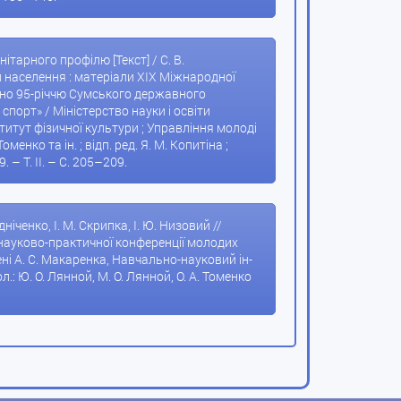
ітарного профілю [Текст] / С. В.
уп населення : матеріали XIХ Міжнародної
ячено 95-річчю Сумського державного
 спорт» / Міністерство науки і освіти
титут фізичної культури ; Управління молоді
менко та ін. ; відп. ред. Я. М. Копитіна ;
. – Т. ІІ. – С. 205–209.
ніченко, І. М. Скрипка, І. Ю. Низовий //
 науково-практичної конференції молодих
мені А. С. Макаренка, Навчально-науковий ін-
л.: Ю. О. Лянной, М. О. Лянной, О. А. Томенко