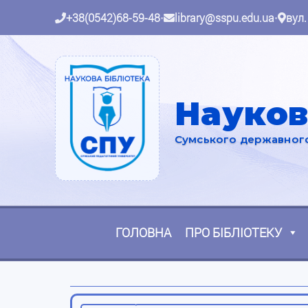
+38(0542)68-59-48
•
library@sspu.edu.ua
•
вул.
Науков
Сумського державного 
ГОЛОВНА
ПРО БІБЛІОТЕКУ