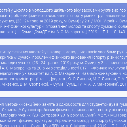
тей у школярів молодшого шкільного віку засобами рухливих ігор [Тек
 Сучасні проблеми фізичного виховання і спорту різних груп населення
чених, (23–24 травня 2019 року, м. Суми) : у 2 т. / МОН України, Сумс
-т фізичної культури ; Управління молоді та спорту Сумської обласної 
ко та ін.]. – Суми : [СумДПУ ім. А. С. Макаренка], 2019. – Т. 1. – С. 140
звитку фізичних якостей у школярів молодших класів засобами рухливих
. Скрипка // Сучасні проблеми фізичного виховання і спорту різних гр
молодих учених, (23–24 травня 2019 року, м. Суми) : у 2 т. : присв
 А. С. Макаренка та 20-річчю спеціальності 017 – «Фізична культура і
дагогічний університет ім. А. С. Макаренка, Навчально-науковий інс
ної адміністрації та ін. ; [редкол.: Ю. О. Лянной, М. О. Лянной, О. А. То
 І. Міхеєнко, В. М. Сергієнко]. – Суми : [СумДПУ ім. А. С. Макаренка], 2019
ня методики секційних занять з одноборств для студенток вузів гуман
 Л. Скрипка // Сучасні проблеми фізичного виховання і спорту різних
молодих учених, (23–24 травня 2019 року, м. Суми) : у 2 т. / МОН Укр
вий ін-т фізичної культури ; Управління молоді та спорту Сумської обл
 Томенко та ін.]. – Суми : [СумДПУ ім. А. С. Макаренка], 2019. – Т. 1. – 