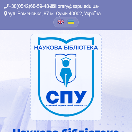
+38(0542)68-59-48
•
library@sspu.edu.ua
•
вул. Роменська, 87 м. Суми 40002, Україна