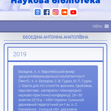
Наукова бібліотека
MENU
БЄСЄДІНА АНТОНІНА АНАТОЛІЇВНА
2019
Бєсєдіна, А. А. Європейський вимір
здоров'язбережувальної компетентності
[Текст] / А. А. Бєсєдіна, С. В. Гудим, М. П. Гудим
// Освіта для XXI століття: виклики, проблеми,
перспективи : матеріали I Міжнародної
науково-практичної конференції, 29–30
жовтня 2019 р. / МОН України, Сумський
державний педагогічний ун-т ім. А. С.
Макаренка ; Сумська обл. державна