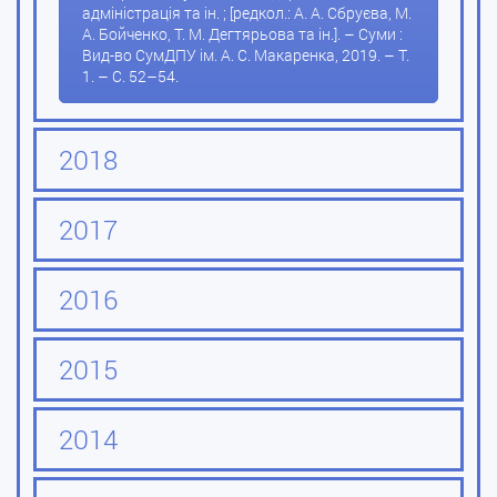
адміністрація та ін. ; [редкол.: А. А. Сбруєва, М.
А. Бойченко, Т. М. Дегтярьова та ін.]. – Суми :
Вид-во СумДПУ ім. А. С. Макаренка, 2019. – Т.
1. – С. 52–54.
2018
2017
2016
2015
2014