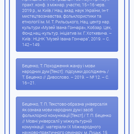
практ. конф. з міжнар. участю, 15–16 черв.
2019 р., м. Київ / Нац. акад. наук України, Ін-т
мистецтвознавства, фольклористики та
етнології ім. М. Т. Рильського, Нац. центр нар.
культури «Музей Івана Гончара», Кобзар. Цех,
Фонд нац.-культур. ініціатив ім. Г. Хоткевича. –
Київ : НЦНК "Музей Івана Гончара", 2019. – С.
142–149.
Беценко, Т. Походження жанру і мови
народних дум [Текст] : підсумки досліджень /
Т. Беценко // Дивослово. – 2019. – № 12. – С.
16–21.
Беценко, Т. П. Текстово-образна універсалія
як ознака мови народних дум і засіб
фольклорної комунікації [Текст] / Т. П. Беценко
// Мовні універсалії у міжкультурній
комунікації : матеріали ІХ Міжнародного
науково-практичного семінару, м. Луцьк, 15