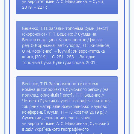
університет імені А. С. Макаренка. – Суми,
2019. – 227 с.
Беценко, Т. П. Загадки топоніма Суми [Текст] :
(скорочено) / Т. П. Беценко // Сумщина.
Велика спадщина. Краєзнавство / [за заг.
ред. О. Корнієнка ; авт.-упоряд.: О. І. Кисельов,
О. М. Корнієнко]. – [Суми] : Університетська
книга, [2019]. – С. 251–253. – Загадки
топоніма Суми. Культура слова. 2001.
Беценко, Т. П. Закономірності в системі
номінації топооб’єктів Сумського регіону (на
прикладі ойконімії) [Текст] / Т. П. Беценко //
Четверті Сумські наукові географічні читання
: збірник матеріалів Всеукраїнської наукової
конференції, (Суми, 11–13 жовтня 2019 р.) /
Сумський державний педагогічний
університет імені А. С. Макаренка ; Сумський
відділ Українського географічного