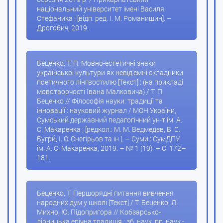
національний університет імені Василя
Стефаника ; [відп. ред. І. М. Романишин]. –
Дрогобич, 2019.
Беценко, Т. П. Мовно-естетичні знаки
української культури як невід'ємні складники
поетичного лінгвостилю [Текст] : (на прикладі
мовотворчості Івана Малковича) / Т. П.
Беценко // Філософія науки: традиції та
інновації : науковий журнал / МОН України,
Сумський державний педагогічний ун-т ім. А.
С. Макаренка ; [редкол.: М. М. Ведмедєв, В. С.
Бугрй, І. О. Снегірьов та ін.]. – Суми : СумДПУ
ім. А. С. Макаренка, 2019. – № 1 (19). – С. 172–
181.
Беценко, Т. Першорядні питання вивчення
народних дум у школі [Текст] / Т. Беценко, Л.
Михно, Ю. Підопригора // Кобзарсько-
лірницька епічна традиція : зб. наук. пр. наук.-