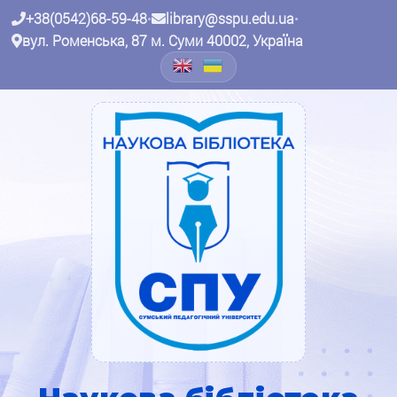
+38(0542)68-59-48
•
library@sspu.edu.ua
•
вул. Роменська, 87 м. Суми 40002, Україна