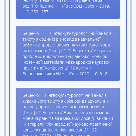
Інститут педагогіки НАПН України ; за заг.
ред. Т. О. Яценко. – Київ : УОВЦ «Оріон», 2019.
– С. 252–257.
Беценко, Т. П. Лінгвокультурологічний аналіз
тексту як один із різновидів навчальної
роботи у процесі вивчення української мови
як іноземної [Текст] / Т. П. Беценко // Актуальні
проблеми викладання української мови як
іноземної : матеріали Міжнародної науково-
практичної конференції, 19 квітня /
Білоцерківський НАУ. – Київ, 2019. – С. 6–8.
Беценко, Т. Лінгвокультурологічний аналіз
художнього тексту як різновид навчальних
вправ у процесі вивчення іноземної мови
[Текст] / Т. Беценко // Викладання іноземних
мов в Україні та за її межами: досвід і виклики
: матеріали Міжнародної науково-практичної
конференції, Івано-Франківськ, 21–22
березня 2019 р. / Прикарпатський