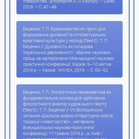
товариства ; [упорядник А. О. Корнус]. – Суми,
2019. – С. 47–49.
Беценко, Т. П. Краєзнавство як грунт для
формування духовної та інтелектуально-
креативної культури у молоді [Текст] / Т. П.
Беценко // Духовність як складова
Української державності : збірник наукових
праць за матеріалами Міжнародної науково-
практичної конференції, Харків, 9–10 квітня
2019 р. – Харків : ХНУБА, 2019. – С. 50–52.
Беценко, Т. П. Лінгвістична герменевтика як
фундаментальна основа для здійснення
філологічного аналізу художнього тексту
[Текст] / Т. П. Беценко // VІІ Волошинські
читання «Шкільна мовно-літературна освіта:
традиції і новаторство» : матеріали
Всеукраїнської науково-практичної
конференції, 17 травня 2019 р., м. Київ /