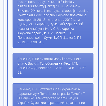
поетичного твору як новітній підхід у
лінгвістиці тексту [Текст] / Т. П. Беценко //
Виклики XXI століття: наука, філософія, освіта
: матеріали Міжнародної науково-практичної
конференції, 20–21 листопада 2019 р., м.
Суми / МОН України, Сумський державний
педагогічний ун-т ім. А. С. Макаренка ;
[наукова редакція: Н. М. Зленко, Т. О.
Пономаренко]. – Суми : [ФОП Цьома С. П.],
2019. – С. 38–41.
Беценко, Т. До питання мови і поетичного
стилю Василя Голобородька [Текст] / Т.
Беценко // Дивослово. – 2019. – № 6. – С. 27–
32.
Беценко, Т. П. Естетика мови українських
народних дум [Текст] : монографія [Текст] / Т.
П. Беценко ; Міністерство освіти і науки
України, Сумський державний педагогічний