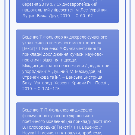
березня 2019 р. / Східноєвропейський
національний університет ім. Лесі Українки. –
Луцьк : Вежа-Друк, 2019. – С. 60–62.
Беценко Т. Фольклор як джерело сучасного
українського поетичного мовотворення
[Текст] / Т. Беценко // Фундаментальні та
прикладні дослідження: сучасні науково-
практичні рішення і підходи.
Міждисциплінарні перспективи / [редактори-
упорядники: А. Душний, М. Махмудов, М.
Стреначікова та ін.]. – Банська Бистриця ;
Баку ; Ужгород ; Херсон ; Кривий Ріг : Посвіт,
2019. – С. 174–175.
Беценко, Т. П. Фольклор як джерело
формування сучасного українського
поетичного мовлення (на прикладі ідіостилю
В. Голобородька) [Текст] / Т. П. Беценко //
Наука ІІІ тисячоліття: пошуки, проблеми,