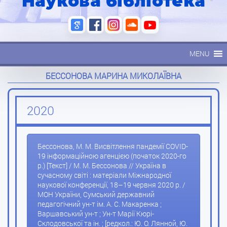
Наукова бібліотека
MENU
БЕССОНОВА МАРИНА МИКОЛАЇВНА
2020
Бессонова, М. М. Висвітлення пандемії COVID-
19 інформаційною агенцією (початок 2020-го
р.) [Текст] / М. М. Бессонова // Україна в
сучасному світі : матеріали Міжнародної
наукової конференції, 18–19 червня 2020 р. /
МОН України, Сумський державний
педагогічний ун-т ім. А. С. Макаренка ;
Варшавський ун-т ; Ун-т Марії Кюрі-
Склодовської та ін. ; [редкол.: Ю. О. Лянной, Ю.