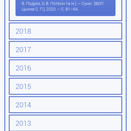
В. Подрєз, О. В. Потєхін та ін.]. – Суми : [ФОП
Цьома С. П.], 2020. – С. 81–84.
2018
2017
2016
2015
2014
2013