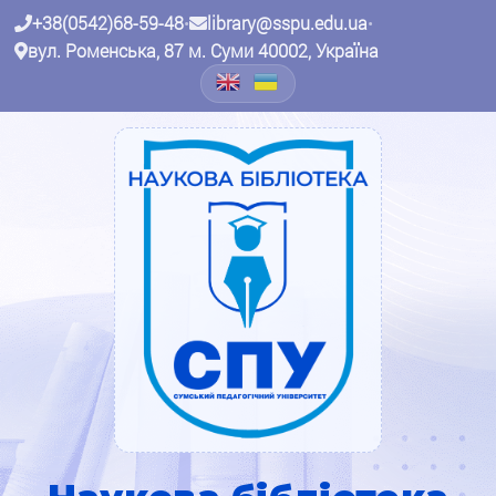
+38(0542)68-59-48
•
library@sspu.edu.ua
•
вул. Роменська, 87 м. Суми 40002, Україна