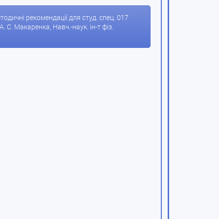
А. С. Макаренка, Навч.-наук. ін-т фіз.