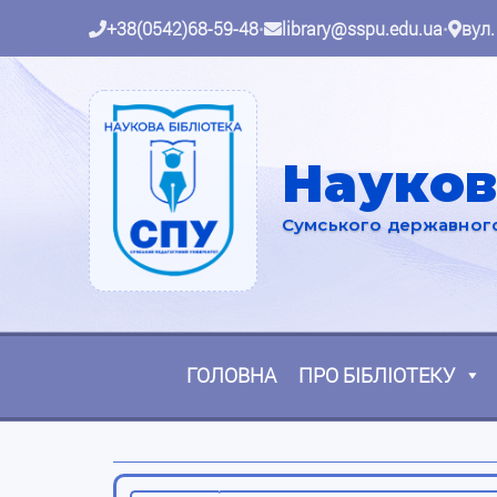
+38(0542)68-59-48
•
library@sspu.edu.ua
•
вул.
Науков
Сумського державного 
ГОЛОВНА
ПРО БІБЛІОТЕКУ