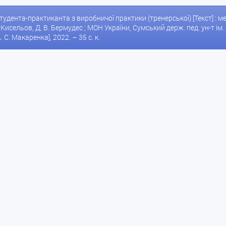
. Кисельов, Д. В. Бермудес ; МОН України, Сумський держ. пед. ун-т ім. 
культури. – Суми : [СумДПУ ім. А. С. Макаренка], 2022. – 35 с. к.