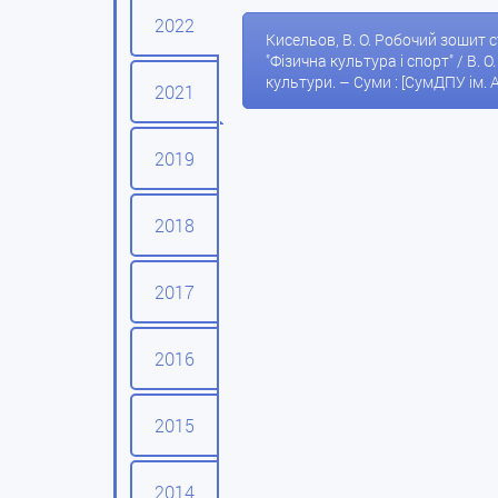
2022
Кисельов, В. О. Робочий зошит студента-практиканта з виробничої практики (тренерської) [Текст] : методичні рекомендації для студ. спец. 017
"Фізична культура і спорт" / В. О
2021
2019
2018
2017
2016
2015
2014