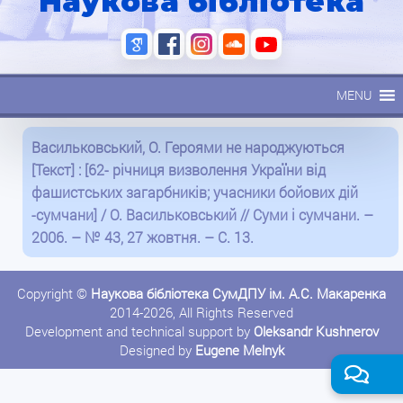
Наукова бібліотека
MENU
Васильковський, О. Героями не народжуються
[Текст] : [62- річниця визволення України від
фашистських загарбників; учасники бойових дій
-сумчани] / О. Васильковський // Суми і сумчани. –
2006. – № 43, 27 жовтня. – C. 13.
Copyright ©
Наукова бібліотека СумДПУ ім. А.С. Макаренка
2014-2026, All Rights Reserved
Development and technical support by
Oleksandr Kushnerov
Designed by
Eugene Melnyk