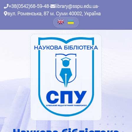
+38(0542)68-59-48
•
library@sspu.edu.ua
•
вул. Роменська, 87 м. Суми 40002, Україна