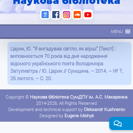
Наукова бібліотека
MENU
Царик, Ю. “Я вигадував світло, як вірші” [Текст] :
виповнюється 70 років від дня народження
відомого українського поета Володимира
Затуливітра / Ю. Царик // Сумщина. – 2014. – № 7,
26 лютого. – С. 20.
Copyright ©
Наукова бібліотека СумДПУ ім. А.С. Макаренка
2014-2026, All Rights Reserved
Development and technical support by
Oleksandr Kushnerov
Designed by
Eugene Melnyk