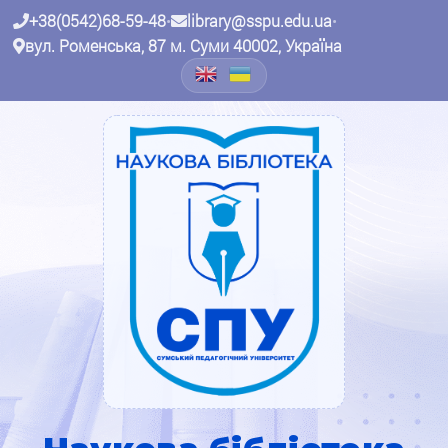
+38(0542)68-59-48
•
library@sspu.edu.ua
•
вул. Роменська, 87 м. Суми 40002, Україна