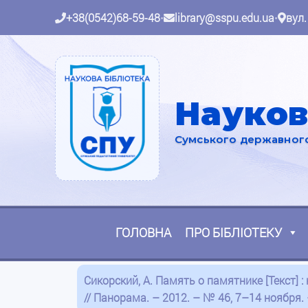
+38(0542)68-59-48
•
library@sspu.edu.ua
•
вул.
Науков
Сумського державного 
ГОЛОВНА
ПРО БІБЛІОТЕКУ
Сикорский, А. Память о памятнике [Текст] 
// Панорама. – 2012. – № 46, 7–14 ноября. –