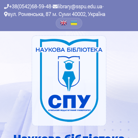
+38(0542)68-59-48
•
library@sspu.edu.ua
•
вул. Роменська, 87 м. Суми 40002, Україна