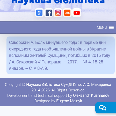
Наукова бібліотека
MENU
Сикорский А. Боль минувшего года : в первые дни
очередного года необъявленной войны в Украине
вспомним жителей Сумщины, погибших в 2016 году
/ А. Сикорский // Панорама. – 2017. – № 4, 18-25
января. – С. А 8-А 9.
Copyright ©
Наукова бібліотека СумДПУ ім. А.С. Макаренка
2014-2026, All Rights Reserved
Development and technical support by
Oleksandr Kushnerov
Designed by
Eugene Melnyk