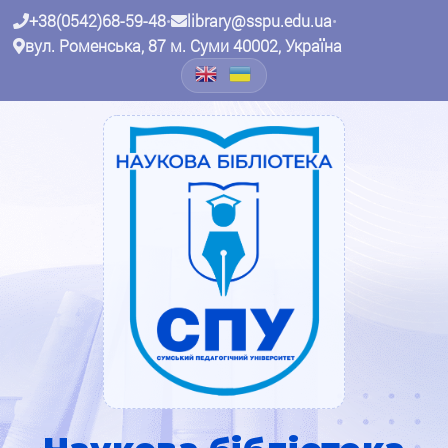
+38(0542)68-59-48
•
library@sspu.edu.ua
•
вул. Роменська, 87 м. Суми 40002, Україна