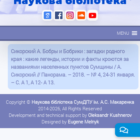
Наукова бібліотека
MENU
Сикорский А. Бобры и Бобрики : загадки родного
края : какие легенды, истории и факты кроются за
названиями населенных пунктов Сумщины / А.
Сикорский // Панорама. – 2018. – № 4, 24-31 января.
– С. А 1, А 12- А 13.
Copyright ©
Наукова бібліотека СумДПУ ім. А.С. Макаренка
2014-2026, All Rights Reserved
Development and technical support by
Oleksandr Kushnerov
Designed by
Eugene Melnyk