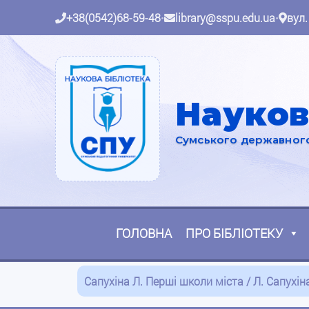
+38(0542)68-59-48
•
library@sspu.edu.ua
•
вул.
Науков
Сумського державного 
ГОЛОВНА
ПРО БІБЛІОТЕКУ
Сапухіна Л. Перші школи міста / Л. Сапухіна