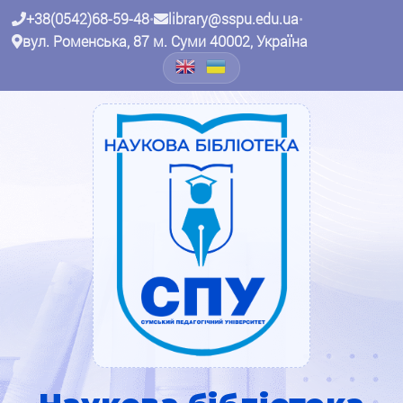
+38(0542)68-59-48
•
library@sspu.edu.ua
•
вул. Роменська, 87 м. Суми 40002, Україна