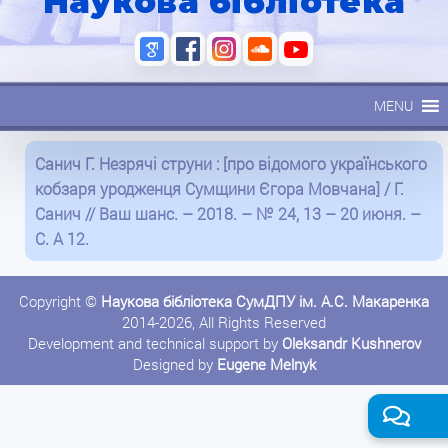
Наукова бібліотека
MENU
Санич Г. Незрячі струни : [про відомого українського
кобзаря уродженця Сумщини Єгора Мовчана] / Г.
Санич // Ваш шанс. – 2018. – № 24, 13 – 20 июня. –
С. А 12.
Copyright ©
Наукова бібліотека СумДПУ ім. А.С. Макаренка
2014-2026, All Rights Reserved
Development and technical support by
Oleksandr Kushnerov
Designed by
Eugene Melnyk