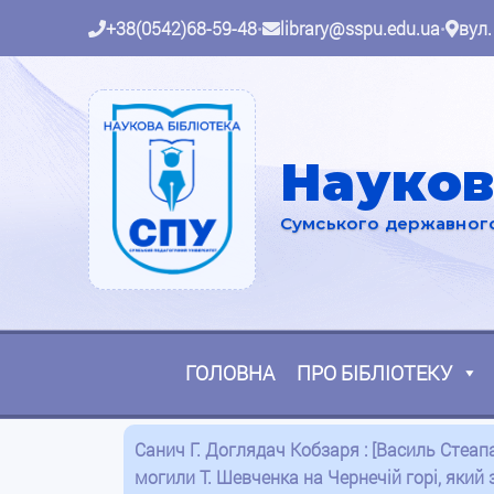
+38(0542)68-59-48
•
library@sspu.edu.ua
•
вул.
Науков
Сумського державного 
ГОЛОВНА
ПРО БІБЛІОТЕКУ
Санич Г. Доглядач Кобзаря : [Василь Стеап
могили Т. Шевченка на Чернечій горі, який 