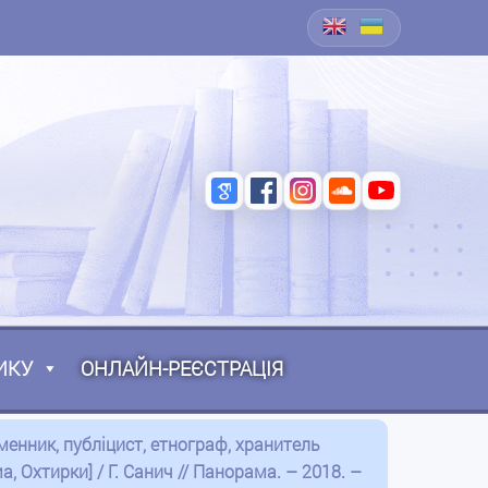
ИКУ
ОНЛАЙН-РЕЄСТРАЦІЯ
менник, публіцист, етнограф, хранитель
, Охтирки] / Г. Санич // Панорама. – 2018. –