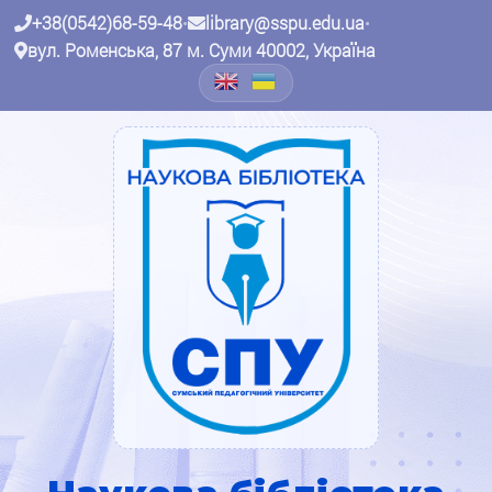
+38(0542)68-59-48
•
library@sspu.edu.ua
•
вул. Роменська, 87 м. Суми 40002, Україна