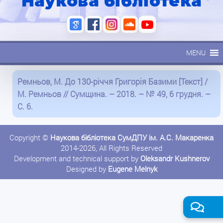
Наукова бібліотека
MENU
Ремньов, М. До 130-річчя Григорія Базими [Текст] /
М. Ремньов // Сумщина. – 2018. – № 49, 6 грудня. –
С. 6.
Copyright ©
Наукова бібліотека СумДПУ ім. А.С. Макаренка
2014-2026, All Rights Reserved
Development and technical support by
Oleksandr Kushnerov
Designed by
Eugene Melnyk