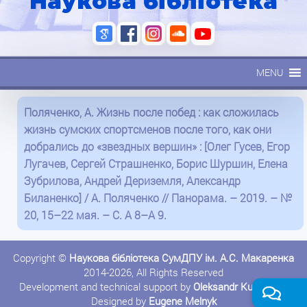
Наукова бібліотека
MENU
Поляченко, А. Жизнь после побед : как сложилась
жизнь сумских спортсменов после того, как они
добрались до «звездных вершин» : [Олег Гусев, Егор
Лугачев, Сергей Страшненко, Борис Шуршин, Елена
Зубрилова, Андрей Дериземля, Александр
Биланенко] / А. Поляченко // Панорама. – 2019. – №
20, 15–22 мая. – С. А 8–А 9.
Copyright ©
Наукова бібліотека СумДПУ ім. А.С. Макаренка
2014-2026, All Rights Reserved
Development and technical support by
Oleksandr Kushnerov
Designed by
Eugene Melnyk