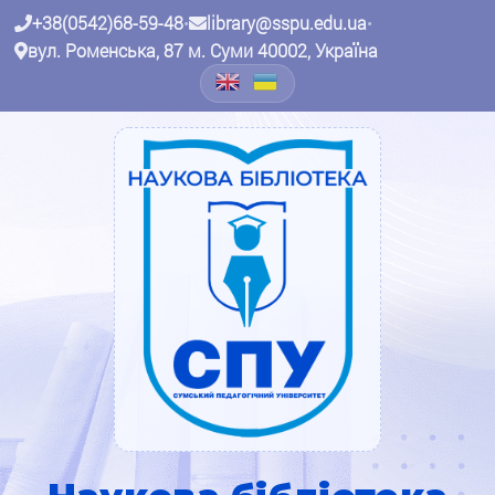
+38(0542)68-59-48
•
library@sspu.edu.ua
•
вул. Роменська, 87 м. Суми 40002, Україна