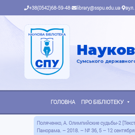
+38(0542)68-59-48
•
library@sspu.edu.ua
•
вул.
Науков
Сумського державного 
ГОЛОВНА
ПРО БІБЛІОТЕКУ
Поляченко, А. Олимпийские судьбы-2 [Текст
Панорама. – 2018. – № 36, 5 – 12 сентября.