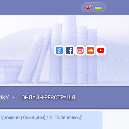
ИКУ
ОНЛАЙН-РЕЄСТРАЦІЯ
, уроженец Сумщины] / А. Поляченко //