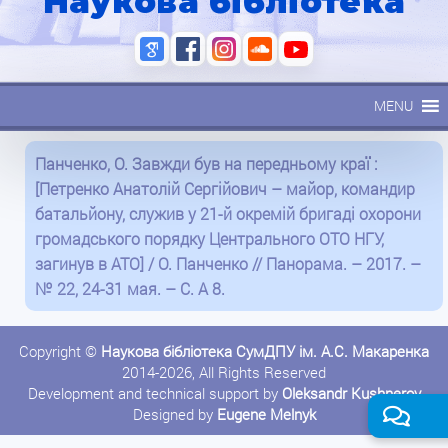
Наукова бібліотека
MENU
Панченко, О. Завжди був на передньому краї :
[Петренко Анатолій Сергійович – майор, командир
батальйону, служив у 21-й окремій бригаді охорони
громадського порядку Центрального ОТО НГУ,
загинув в АТО] / О. Панченко // Панорама. – 2017. –
№ 22, 24-31 мая. – С. А 8.
Copyright ©
Наукова бібліотека СумДПУ ім. А.С. Макаренка
2014-2026, All Rights Reserved
Development and technical support by
Oleksandr Kushnerov
Designed by
Eugene Melnyk