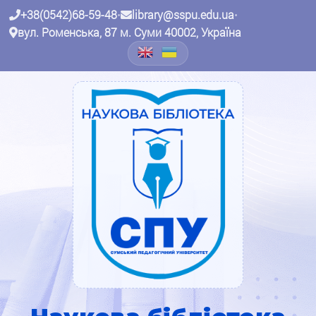
+38(0542)68-59-48
•
library@sspu.edu.ua
•
вул. Роменська, 87 м. Суми 40002, Україна