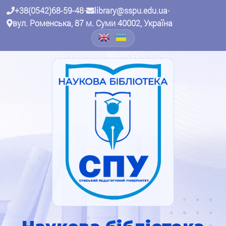
+38(0542)68-59-48
•
library@sspu.edu.ua
•
вул. Роменська, 87 м. Суми 40002, Україна