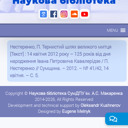
Наукова бібліотека
MENU
Нестеренко, П. Тернистий шлях великого митця
[Текст] : 14 квітня 2012 року – 125 років від дня
народження Івана Петровича Кавалерідзе / П.
Нестеренко // Сумщина. – 2012. – № 41/42, 14
квітня. – С. 5.
Copyright ©
Наукова бібліотека СумДПУ ім. А.С. Макаренка
2014-2026, All Rights Reserved
Development and technical support by
Oleksandr Kushnerov
Designed by
Eugene Melnyk