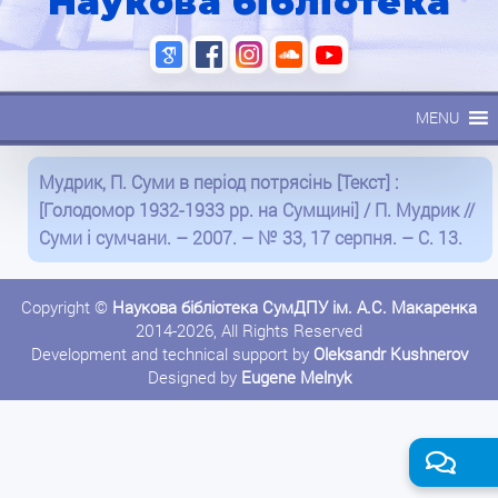
Наукова бібліотека
MENU
Мудрик, П. Суми в період потрясінь [Текст] :
[Голодомор 1932-1933 рр. на Сумщині] / П. Мудрик //
Суми і сумчани. – 2007. – № 33, 17 серпня. – С. 13.
Copyright ©
Наукова бібліотека СумДПУ ім. А.С. Макаренка
2014-2026, All Rights Reserved
Development and technical support by
Oleksandr Kushnerov
Designed by
Eugene Melnyk