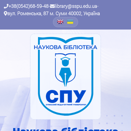
+38(0542)68-59-48
•
library@sspu.edu.ua
•
вул. Роменська, 87 м. Суми 40002, Україна