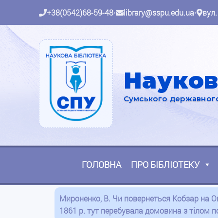
+38(0542)68-59-48
•
library@sspu.edu.ua
•
вул.
Науков
Сумського державного 
ГОЛОВНА
ПРО БІБЛІОТЕКУ
Мироненко, В. Чи повернеться Кобзар на Огі
1861 р. тут перебувала домовина з тілом по