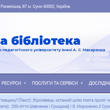
 Роменська, 87 м. Суми 40002, Україна
а бібліотека
педагогічного університету імені А. С. Макаренка
РЕСУРСИ
ПОСЛУГИ ТА СЕРВІСИ
ДОСЛІДН
євщину? [Текст] : [Кролевець; останній шлях поета проліг че
ета) : 200-ліття Шевченка і Сумщина] / В. Мироненко // Сумщ