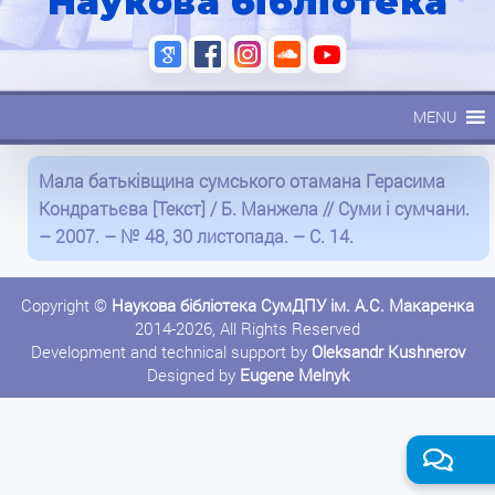
Наукова бібліотека
MENU
Мала батьківщина сумського отамана Герасима
Кондратьєва [Текст] / Б. Манжела // Суми і сумчани.
– 2007. – № 48, 30 листопада. – С. 14.
Copyright ©
Наукова бібліотека СумДПУ ім. А.С. Макаренка
2014-2026, All Rights Reserved
Development and technical support by
Oleksandr Kushnerov
Designed by
Eugene Melnyk