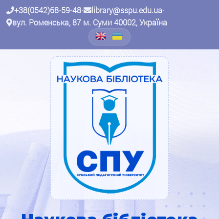
+38(0542)68-59-48
•
library@sspu.edu.ua
•
вул. Роменська, 87 м. Суми 40002, Україна