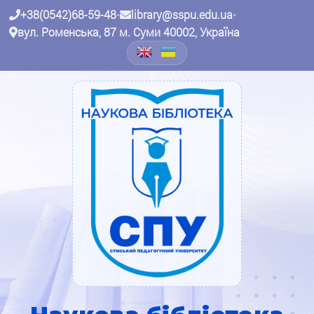
+38(0542)68-59-48
•
library@sspu.edu.ua
•
вул. Роменська, 87 м. Суми 40002, Україна