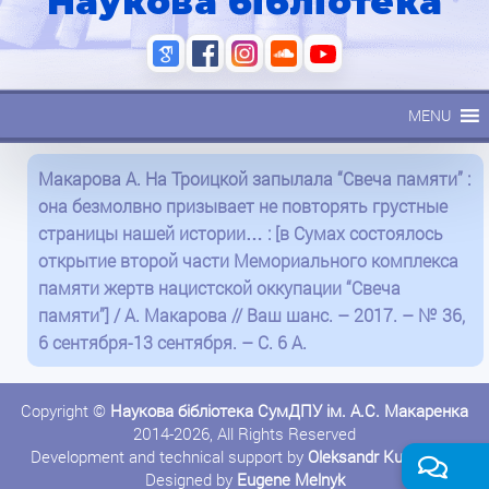
Наукова бібліотека
MENU
Макарова А. На Троицкой запылала “Свеча памяти” :
она безмолвно призывает не повторять грустные
страницы нашей истории… : [в Сумах состоялось
открытие второй части Мемориального комплекса
памяти жертв нацистской оккупации “Свеча
памяти”] / А. Макарова // Ваш шанс. – 2017. – № 36,
6 сентября-13 сентября. – С. 6 А.
Copyright ©
Наукова бібліотека СумДПУ ім. А.С. Макаренка
2014-2026, All Rights Reserved
Development and technical support by
Oleksandr Kushnerov
Designed by
Eugene Melnyk