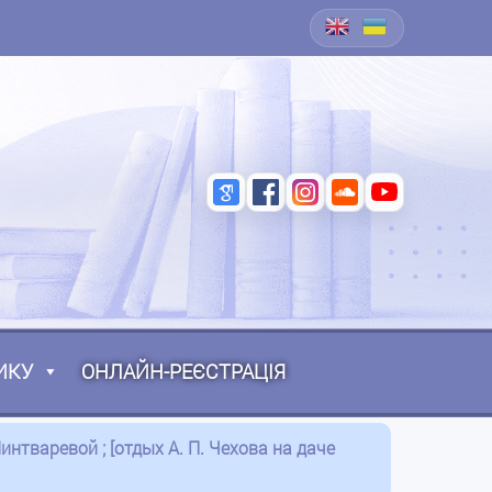
ИКУ
ОНЛАЙН-РЕЄСТРАЦІЯ
интваревой ; [отдых А. П. Чехова на даче