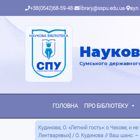
+38(0542)68-59-48
•
library@sspu.edu.ua
•
вул.
Науков
Сумського державного 
ГОЛОВНА
ПРО БІБЛІОТЕКУ
Кудинова, О. «Летний гость»: о Чехове, и 
Линтваревых] / О. Кудинова // Ваш шанс. – 