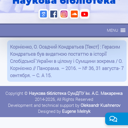
Наукова бібліотека
MENU
Корнієнко, О. Осадчий Кондратьєв [Текст] : Герасим
Кондратьєв був видатною постаттю в історії
Слобідської України в цілому і Сумщини зокрема / О.
Корнієнко // Панорама. – 2016. – № 36, 31 августа- 7
сентября. – С. А 15.
Copyright ©
Наукова бібліотека СумДПУ ім. А.С. Макаренка
2014-2026, All Rights Reserved
Development and technical support by
Oleksandr Kushnerov
Designed by
Eugene Melnyk