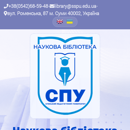
+38(0542)68-59-48
•
library@sspu.edu.ua
•
вул. Роменська, 87 м. Суми 40002, Україна