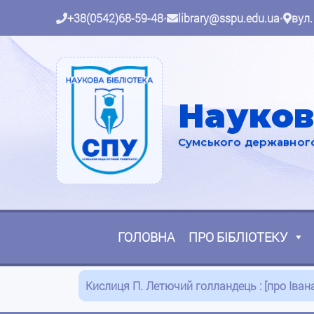
+38(0542)68-59-48
•
library@sspu.edu.ua
•
вул.
Науков
Сумського державного 
ГОЛОВНА
ПРО БІБЛІОТЕКУ
Кислиця П. Летючий голландець : [про Івана