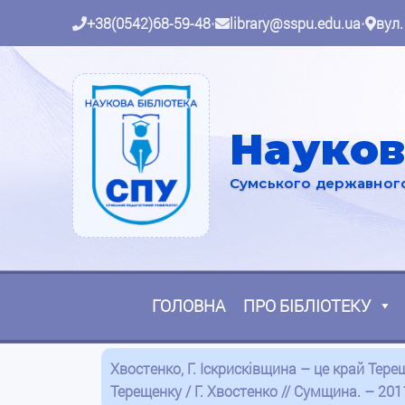
+38(0542)68-59-48
•
library@sspu.edu.ua
•
вул.
Науков
Сумського державного 
ГОЛОВНА
ПРО БІБЛІОТЕКУ
Хвостенко, Г. Іскрисківщина – це край Тере
Терещенку / Г. Хвостенко // Сумщина. – 2011.