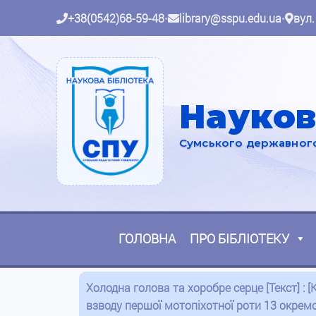
+38(0542)68-59-48
•
library@sspu.edu.ua
•
вул.
Науков
Сумського державного 
ГОЛОВНА
ПРО БІБЛІОТЕКУ
Холодна голова та хоробре серце [Текст] : 
взводу першої мотопіхотної роти 13 окремог