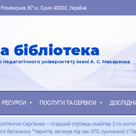
 Роменська, 87 м. Суми 40002, Україна
а бібліотека
педагогічного університету імені А. С. Макаренка
РЕСУРСИ
ПОСЛУГИ ТА СЕРВІСИ
ДОСЛІДН
[Костянтин Сергієнко – старший стрілець-снайпер 2-го мото
о батальону “Чернігів, загинув під час АТО, сумчанин] // Па