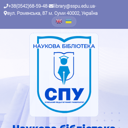
+38(0542)68-59-48
•
library@sspu.edu.ua
•
вул. Роменська, 87 м. Суми 40002, Україна