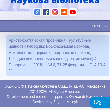
Наукова бібліотека
MENU
Аристократическая провинция : [культурные
ценности Лебедина: Воскресенская церковь,
Николаевская церковь, Покровская церковь,
Лебединский районный краеведческий музей] //
Панорама. – 2018. – № 8, 21-28 февраля. – С. А 10-А
11.
Copyright ©
Наукова бібліотека СумДПУ ім. А.С. Макаренка
2014-2026, All Rights Reserved
Development and technical support by
Oleksandr Kushnerov
Designed by
Eugene Melnyk