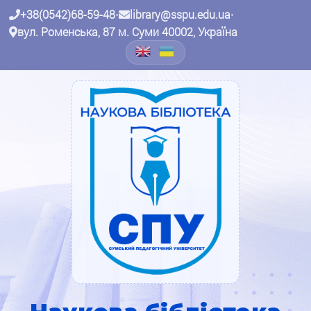
+38(0542)68-59-48
•
library@sspu.edu.ua
•
вул. Роменська, 87 м. Суми 40002, Україна