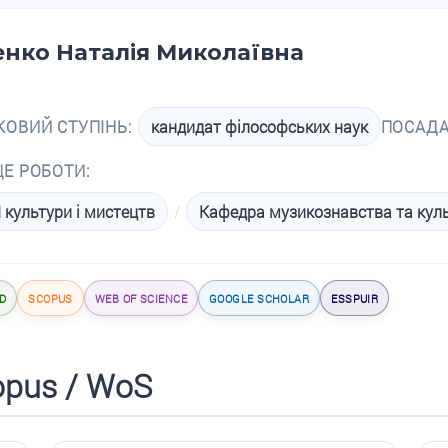
енко Наталія Миколаївна
КОВИЙ СТУПІНЬ:
кандидат філософських наук
ПОСАДА
ЦЕ РОБОТИ:
 культури і мистецтв
/
Кафедра музикознавства та куль
D
SCOPUS
WEB OF SCIENCE
GOOGLE SCHOLAR
ESSPUIR
opus / WoS