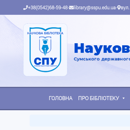
+38(0542)68-59-48
•
library@sspu.edu.ua
•
вул.
Науков
Сумського державного 
ГОЛОВНА
ПРО БІБЛІОТЕКУ