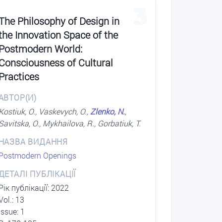
3
The Philosophy of Design in
the Innovation Space of the
Postmodern World:
Consciousness of Cultural
Practices
АВТОР(И)
Kostiuk, O., Vaskevych, O.,
Zlenko, N.
,
Savitska, O., Mykhailova, R., Gorbatiuk, T.
НАЗВА ВИДАННЯ
Postmodern Openings
ДЕТАЛІ ПУБЛІКАЦІЇ
Рік публікації: 2022
Vol.: 13
Issue: 1