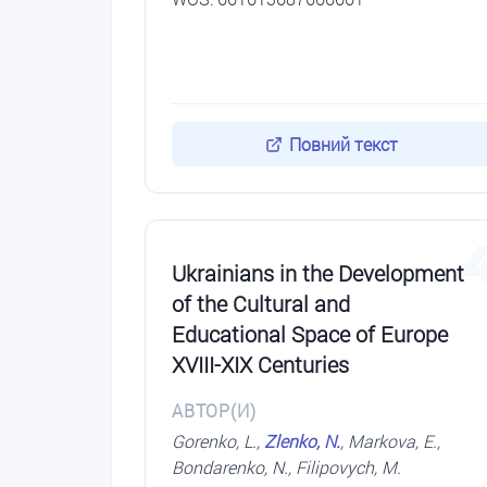
Повний текст
Ukrainians in the Development
of the Cultural and
Educational Space of Europe
XVIII-XIX Centuries
АВТОР(И)
Gorenko, L.,
Zlenko, N.
, Markova, E.,
Bondarenko, N., Filipovych, M.