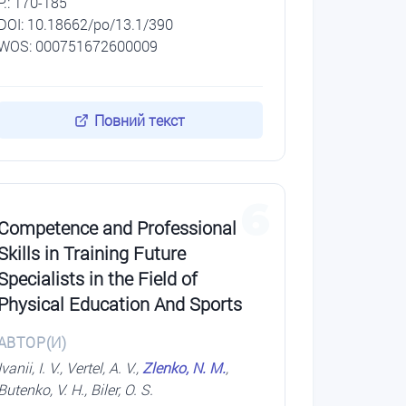
P.: 170-185
DОI: 10.18662/po/13.1/390
WOS: 000751672600009
Повний текст
6
Competence and Professional
Skills in Training Future
Specialists in the Field of
Physical Education And Sports
АВТОР(И)
Ivanii, I. V., Vertel, A. V.,
Zlenko, N. M.
,
Butenko, V. H., Biler, O. S.