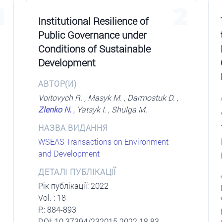
1
2
Institutional Resilience of
Public Governance under
Conditions of Sustainable
Development
АВТОР(И)
Voitovych R. , Мasyk M. , Darmostuk D. ,
Zlenko N.
, Yatsyk I. , Shulga M.
НАЗВА ВИДАННЯ
WSEAS Transactions on Environment
and Development
ДЕТАЛІ ПУБЛІКАЦІЇ
Рік публікації: 2022
Vol. : 18
P.: 884-893
DOI: 10.37394/232015.2022.18.83