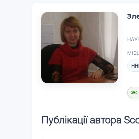
Зл
НАУ
МІС
ННІ
ORCI
Публікації автора Sc