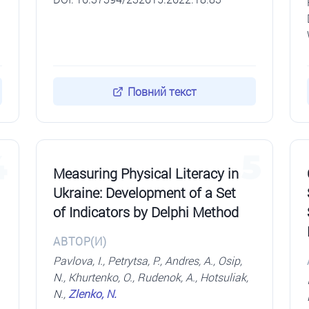
Повний текст
4
5
Measuring Physical Literacy in
Ukraine: Development of a Set
of Indicators by Delphi Method
АВТОР(И)
Pavlova, I., Petrytsa, P., Andres, A., Osip,
N., Khurtenko, O., Rudenok, A., Hotsuliak,
N.,
Zlenko, N.