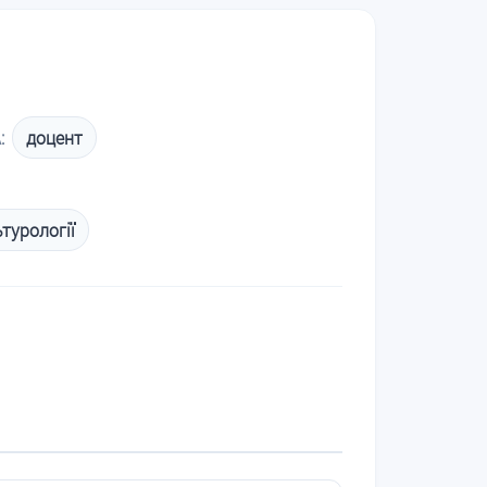
:
доцент
турології