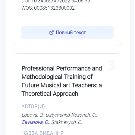
DОI: 10.34069/AI/2022.54.06.35
WOS: 000851323300002
Повний текст
3
Professional Performance and
Methodological Training of
Future Musical art Teachers: a
Theoretical Approach
АВТОР(И)
Lobova, O., Ustymenko-Kosorich, O.,
Zavialova, O.
, Stakhevych, O.
НАЗВА ВИДАННЯ