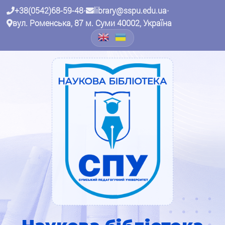
+38(0542)68-59-48
•
library@sspu.edu.ua
•
вул. Роменська, 87 м. Суми 40002, Україна