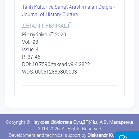
Tarih Kultur ve Sanat Arastirmalari Dergisi-
Journal of History Culture
ДЕТАЛІ ПУБЛІКАЦІЇ
Рік публікації: 2020
Vol.: 98
Issue: 4
P.: 37-46
DОI: 10.7596/taksad.v9i4.2822
WOS: 000612885800003
Copyright ©
Наукова бібліотека СумДПУ ім. А.С. Макаренка
2014-2026, All Rights Reserved
Development and technical support by
Oleksandr Kushnerov