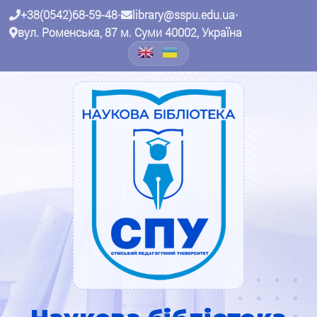
+38(0542)68-59-48
•
library@sspu.edu.ua
•
вул. Роменська, 87 м. Суми 40002, Україна