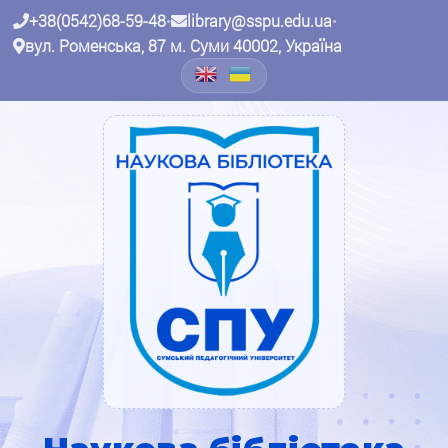
+38(0542)68-59-48
•
library@sspu.edu.ua
•
вул. Роменська, 87 м. Суми 40002, Україна