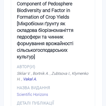
Component of Pedosphere
Biodiversity and Factor in
Formation of Crop Yields
[Мікробіоми ґрунту як
складова біорізноманіття
педосфери та чинник
формування врожайності
сільськогосподарських
культур]
АВТОР(И)
Skliar V. , Bortnik A. , Zubtsova I., Klymenko
H. ,
Vakal A.
НАЗВА ВИДАННЯ
Scientific Horizons
ДЕТАЛІ ПУБЛІКАЦІЇ