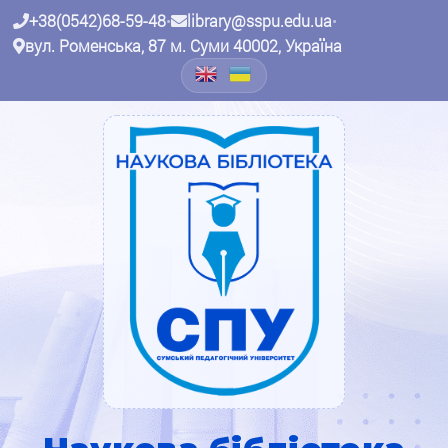
+38(0542)68-59-48
•
library@sspu.edu.ua
•
вул. Роменська, 87 м. Суми 40002, Україна