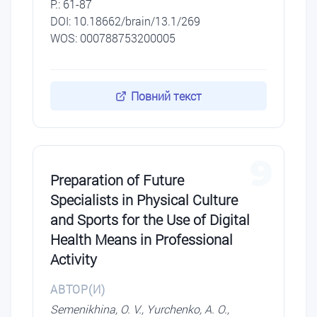
P.: 61-87
DОI: 10.18662/brain/13.1/269
WOS: 000788753200005
Повний текст
9
Preparation of Future
Specialists in Physical Culture
and Sports for the Use of Digital
Health Means in Professional
Activity
АВТОР(И)
Semenikhina, O. V., Yurchenko, A. O.,