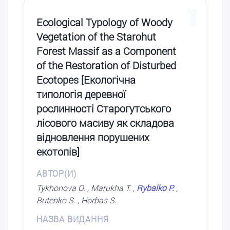
1
Ecological Typology of Woody
Vegetation of the Starohut
Forest Massif as a Component
of the Restoration of Disturbed
Ecotopes [Екологічна
типологія деревної
рослинності Старогутського
лісового масиву як складова
відновлення порушених
екотопів]
АВТОР(И)
Tykhonova O. , Marukha T. ,
Rybalko P.
,
Butenko S. , Horbas S.
НАЗВА ВИДАННЯ