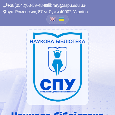
+38(0542)68-59-48
•
library@sspu.edu.ua
•
вул. Роменська, 87 м. Суми 40002, Україна