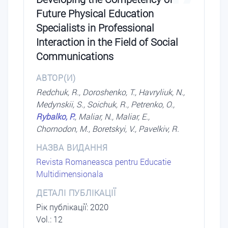
Future Physical Education
Specialists in Professional
Interaction in the Field of Social
Communications
АВТОР(И)
Redchuk, R., Doroshenko, T., Havryliuk, N.,
Medynskii, S., Soichuk, R., Petrenko, O.,
Rybalko, P.
, Maliar, N., Maliar, E.,
Chornodon, M., Boretskyi, V., Pavelkiv, R.
НАЗВА ВИДАННЯ
Revista Romaneasca pentru Educatie
Multidimensionala
ДЕТАЛІ ПУБЛІКАЦІЇ
Рік публікації: 2020
Vol.: 12