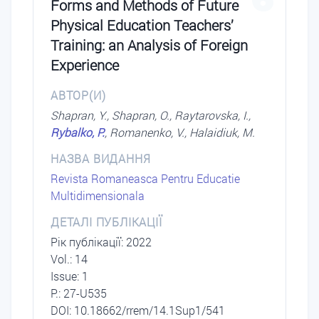
Forms and Methods of Future
Physical Education Teachers’
Training: an Analysis of Foreign
Experience
АВТОР(И)
Shapran, Y., Shapran, O., Raytarovska, I.,
Rybalko, P.
, Romanenko, V., Halaidiuk, M.
НАЗВА ВИДАННЯ
Revista Romaneasca Pentru Educatie
Multidimensionala
ДЕТАЛІ ПУБЛІКАЦІЇ
Рік публікації: 2022
Vol.: 14
Issue: 1
P.: 27-U535
DОI: 10.18662/rrem/14.1Sup1/541