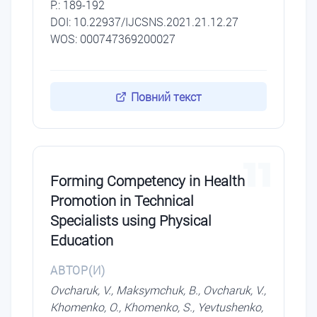
P.: 189-192
DОI: 10.22937/IJCSNS.2021.21.12.27
WOS: 000747369200027
Повний текст
11
Forming Competency in Health
Promotion in Technical
Specialists using Physical
Education
АВТОР(И)
Ovcharuk, V., Maksymchuk, B., Ovcharuk, V.,
Khomenko, O., Khomenko, S., Yevtushenko,