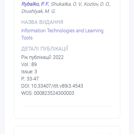
Rybalko, P. F.
, Shukatka, O. V., Kozlov, D. O.,
Drushlyak, M. G.
НАЗВА ВИДАННЯ
Information Technologies and Learning
Tools
ДЕТАЛІ ПУБЛІКАЦІЇ
Рік публікації: 2022
Vol.: 89
Issue: 3
P.: 33-47
DОI: 10.33407/itlt.v89i3.4543
WOS: 000823524300003