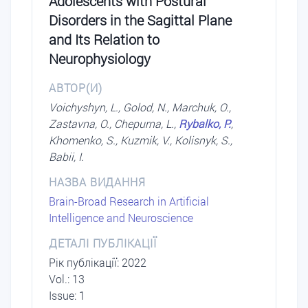
Adolescents with Postural
Disorders in the Sagittal Plane
and Its Relation to
Neurophysiology
АВТОР(И)
Voichyshyn, L., Golod, N., Marchuk, O.,
Zastavna, O., Chepurna, L.,
Rybalko, P.
,
Khomenko, S., Kuzmik, V., Kolisnyk, S.,
Babii, I.
НАЗВА ВИДАННЯ
Brain-Broad Research in Artificial
Intelligence and Neuroscience
ДЕТАЛІ ПУБЛІКАЦІЇ
Рік публікації: 2022
Vol.: 13
Issue: 1