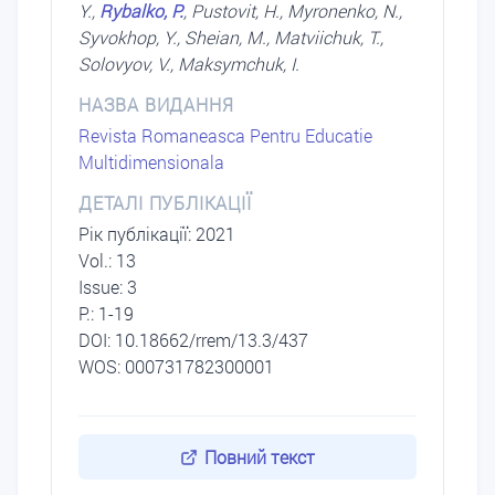
Y.,
Rybalko, P.
, Pustovit, H., Myronenko, N.,
Syvokhop, Y., Sheian, M., Matviichuk, T.,
Solovyov, V., Maksymchuk, I.
НАЗВА ВИДАННЯ
Revista Romaneasca Pentru Educatie
Multidimensionala
ДЕТАЛІ ПУБЛІКАЦІЇ
Рік публікації: 2021
Vol.: 13
Issue: 3
P.: 1-19
DОI: 10.18662/rrem/13.3/437
WOS: 000731782300001
Повний текст