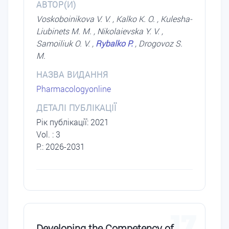
АВТОР(И)
Voskoboinikova V. V. , Kalko K. O. , Kulesha-
Liubinets M. M. , Nikolaievska Y. V. ,
Samoiliuk O. V. ,
Rybalko P.
, Drogovoz S.
M.
НАЗВА ВИДАННЯ
Pharmacologyonline
ДЕТАЛІ ПУБЛІКАЦІЇ
Рік публікації: 2021
Vol. : 3
P.: 2026-2031
17
Developing the Competency of