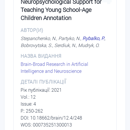
Neuropsychological Support for
Teaching Young School-Age
Children Annotation
АВТОР(И)
Stepanchenko, N., Partyko, N.,
Rybalko, P.
,
Bobrovytska, S., Serdiuk, N., Mudryk, O.
НАЗВА ВИДАННЯ
Brain-Broad Research in Artificial
Intelligence and Neuroscience
ДЕТАЛІ ПУБЛІКАЦІЇ
Рік публікації: 2021
Vol.: 12
Issue: 4
P.: 250-262
DОI: 10.18662/brain/12.4/248
WOS: 000735251300013