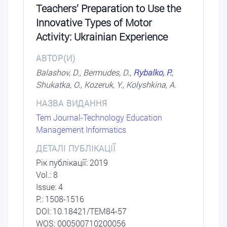
Teachers’ Preparation to Use the
Innovative Types of Motor
Activity: Ukrainian Experience
АВТОР(И)
Balashov, D., Bermudes, D.,
Rybalko, P.
,
Shukatka, O., Kozeruk, Y., Kolyshkina, A.
НАЗВА ВИДАННЯ
Tem Journal-Technology Education
Management Informatics
ДЕТАЛІ ПУБЛІКАЦІЇ
Рік публікації: 2019
Vol.: 8
Issue: 4
P.: 1508-1516
DОI: 10.18421/TEM84-57
WOS: 000500710200056