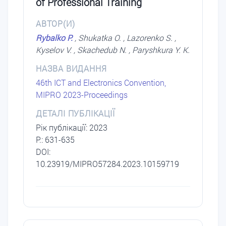
of Professional Training
АВТОР(И)
Rybalko P.
, Shukatka O. , Lazorenko S. ,
Kyselov V. , Skachedub N. , Paryshkura Y. K.
НАЗВА ВИДАННЯ
46th ICT and Electronics Convention,
MIPRO 2023-Proceedings
ДЕТАЛІ ПУБЛІКАЦІЇ
Рік публікації: 2023
P.: 631-635
DOI:
10.23919/MIPRO57284.2023.10159719