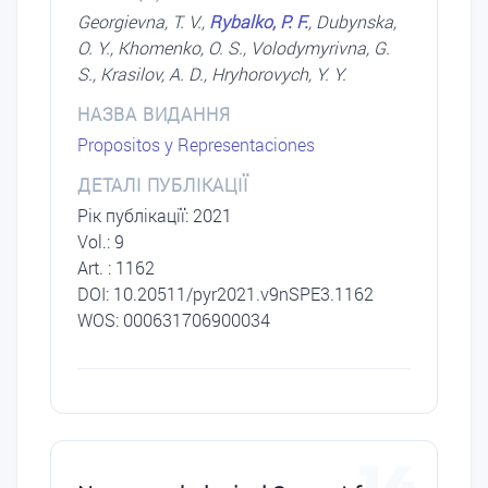
Georgievna, T. V.,
Rybalko, P. F.
, Dubynska,
O. Y., Khomenko, O. S., Volodymyrivna, G.
S., Krasilov, A. D., Hryhorovych, Y. Y.
НАЗВА ВИДАННЯ
Propositos y Representaciones
ДЕТАЛІ ПУБЛІКАЦІЇ
Рік публікації: 2021
Vol.: 9
Art. : 1162
DОI: 10.20511/pyr2021.v9nSPE3.1162
WOS: 000631706900034
14