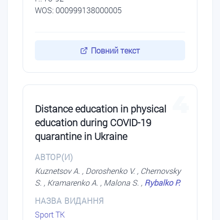
WOS: 000999138000005
Повний текст
4
Distance education in physical
education during COVID-19
quarantine in Ukraine
АВТОР(И)
Kuznetsov A. , Doroshenko V. , Chernovsky
S. , Kramarenko A. , Malona S. ,
Rybalko P.
НАЗВА ВИДАННЯ
Sport TK