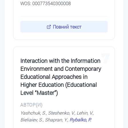
WOS: 000773540300008
Повний текст
7
Interaction with the Information
Environment and Contemporary
Educational Approaches in
Higher Education (Educational
Level “Master”)
АВТОР(И)
Yashchuk, S., Steshenko, V., Lehin, V.,
Bieliaiev, S., Shapran, Y.,
Rybalko, P.