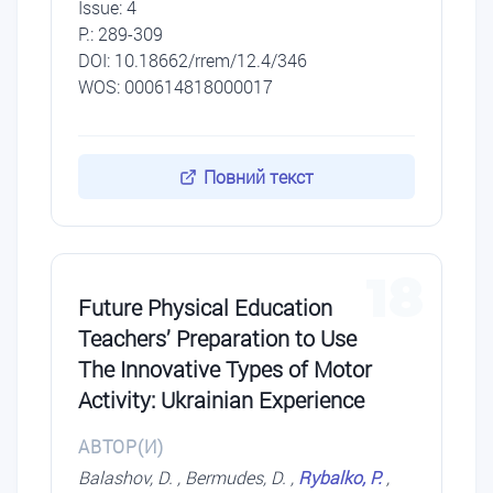
Issue: 4
P.: 289-309
DОI: 10.18662/rrem/12.4/346
WOS: 000614818000017
Повний текст
18
Future Physical Education
Teachers’ Preparation to Use
The Innovative Types of Motor
Activity: Ukrainian Experience
АВТОР(И)
Balashov, D. , Bermudes, D. ,
Rybalko, P.
,