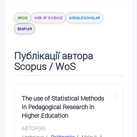
ORCID
WEB OF SCIENCE
GOOGLE SCHOLAR
ESSPUIR
Публікації автора
Scopus / WoS
1
The use of Statistical Methods
in Pedagogical Research in
Higher Education
АВТОР(И)
Hrebnieva, I.,
Pakhnenko, I.
, Melnyk, A.,