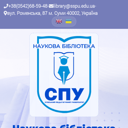
+38(0542)68-59-48
•
library@sspu.edu.ua
•
вул. Роменська, 87 м. Суми 40002, Україна