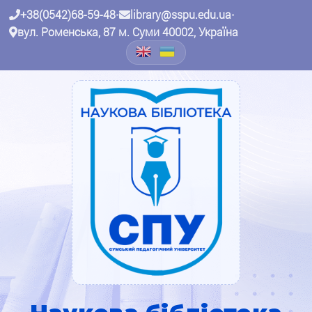
+38(0542)68-59-48
•
library@sspu.edu.ua
•
вул. Роменська, 87 м. Суми 40002, Україна